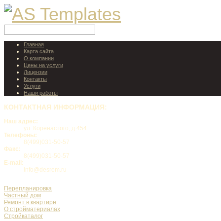
Главная
Карта сайта
О компании
Цены на услуги
Лицензии
Контакты
Услуги
Наши работы
КОНТАКТНАЯ
ИНФОРМАЦИЯ:
Наш адрес:
ул. Коренастого, д.454
Телефоны:
8(499)031-50-57
Факс:
8(499)031-50-57
E-mail:
info@desrem.ru
Перепланировка
Частный дом
Ремонт в квартире
О стройматериалах
Стройкаталог