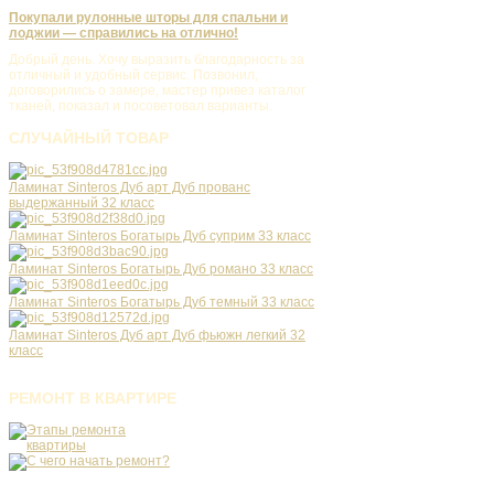
Покупали рулонные шторы для спальни и
лоджии — справились на отлично!
Добрый день. Хочу выразить благодарность за
отличный и удобный сервис. Позвонил,
договорились о замере, мастер привез каталог
тканей, показал и посоветовал варианты.
СЛУЧАЙНЫЙ
ТОВАР
Ламинат Sinteros Дуб арт Дуб прованс
выдержанный 32 класс
Ламинат Sinteros Богатырь Дуб суприм 33 класс
Ламинат Sinteros Богатырь Дуб романо 33 класс
Ламинат Sinteros Богатырь Дуб темный 33 класс
Ламинат Sinteros Дуб арт Дуб фьюжн легкий 32
класс
РЕМОНТ
В КВАРТИРЕ