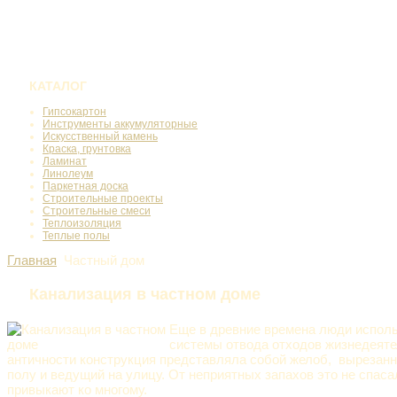
КАТАЛОГ
Гипсокартон
Инструменты аккумуляторные
Искусственный камень
Краска, грунтовка
Ламинат
Линолеум
Паркетная доска
Строительные проекты
Строительные смеси
Теплоизоляция
Теплые полы
Главная
Частный дом
Канализация в частном доме
Еще в древние времена люди испол
системы отвода отходов жизнедеяте
античности конструкция представляла собой желоб, вырезан
полу и ведущий на улицу. От неприятных запахов это не спаса
привыкают ко многому.