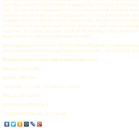
гипсовых изделий в условиях стандартных огневых испытаний
том, что после выпаривания кристаллизационной влаги из гипс
изделие не трескается и не разрушается более длительное вре
Помимо усиленного гипсового сердечника, это достигается на
стеклохолста, который выполняет функции огнестойкого арми
изделия. Это свойство плит "КНАУФ-Файерборд" обеспечивает
огнестойкость конструкций на их основе.
Для заделки стыков плит КНАУФ-Файерборд могут применятьс
шпаклевочная смесь Knauf Fireboard-Spachtel, так и КНАУФ-Ун
Физико-технические характеристики плит
Ширина: 1200 мм
Длина: 2500 мм
Толщина: 12,5 мм; (20 мм под заказ)
Масса: 10,5 кг/м 2
Плотность: 850 кг/м 3
Теплопроводность: 0,22 Вт/мК