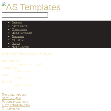
Главная
Карта сайта
О компании
Цены на услуги
Лицензии
Контакты
Услуги
Наши работы
КОНТАКТНАЯ
ИНФОРМАЦИЯ:
Наш адрес:
ул. Коренастого, д.454
Телефоны:
8(499)031-50-57
Факс:
8(499)031-50-57
E-mail:
info@desrem.ru
Перепланировка
Частный дом
Ремонт в квартире
О стройматериалах
Стройкаталог