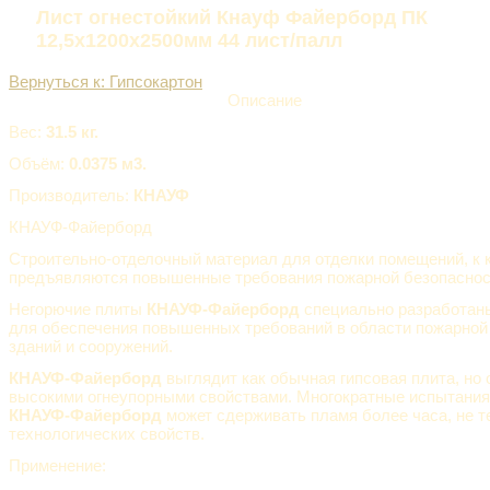
Лист огнестойкий Кнауф Файерборд ПК
12,5х1200х2500мм 44 лист/палл
Вернуться к: Гипсокартон
Описание
Вес:
31.5 кг.
Объём:
0.0375 м3.
Производитель:
КНАУФ
КНАУФ-Файерборд
Строительно-отделочный материал для отделки помещений, к 
предъявляются повышенные требования пожарной безопаснос
Негорючие плиты
КНАУФ-Файерборд
специально разработа
для обеспечения повышенных требований в области пожарной
зданий и сооружений.
КНАУФ-Файерборд
выглядит как обычная гипсовая плита, но 
высокими огнеупорными свойствами. Многократные испытания 
КНАУФ-Файерборд
может сдерживать пламя более часа, не т
технологических свойств.
Применение: