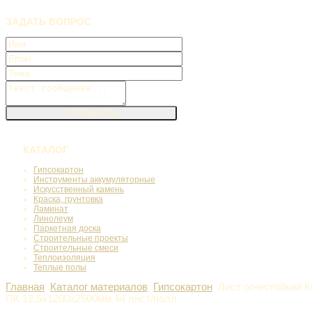
ЗАДАТЬ
ВОПРОС
КАТАЛОГ
Гипсокартон
Инструменты аккумуляторные
Искусственный камень
Краска, грунтовка
Ламинат
Линолеум
Паркетная доска
Строительные проекты
Строительные смеси
Теплоизоляция
Теплые полы
Главная
Каталог материалов
Гипсокартон
Лист огнестойкий 
ПК 12,5х1200х2500мм 44 лист/палл