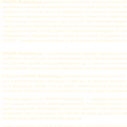
КНАУФ-Файерборд
применяется в качестве огнезащитного об
материала в каркасно-обшивных конструкциях перегородок, об
подвесных потолков на путях эвакуации и в зальных помещени
различного функционального назначения, этажности и вместим
строительных конструкциях, где согласно требованиям пожарн
предусмотрено применение негорючих строительных материало
пожарной опасности КМ0. Данные требования приведены в табл
Приложения к Федеральному закону Российской Федерации от 2
123-ФЗ "Технический регламент о требованиях пожарной безоп
КНАУФ-Файерборд
– это оптимальный вариант отделки техни
особенно тех мест, где есть повышенный риск возникновения о
мастерские, гаражи, зоны дымоходов и т.д. Стены из этого ма
локализовать пожар в одном помещении и не дать пламени вы
В Европе
КНАУФ-Фаейрборд
используется уже много лет. Ег
для отделки запасных выходов в офисных и торговых центрах:
пути эвакуации. Кроме того, он может применяться в качестве
негорючей облицовки, которая крепится к уже существующим 
Главная задача плит "КНАУФ-Файерборд" – сдержать распрост
тем самым обеспечить эвакуацию людей. На сегодня из всех 
рынке негорючих материалов только он доказал свою эффекти
пламенем. При этом важно, что КНАУФ-Файерборд является а
безопасным экологическим материалом.
Принципиальное отличие поведения плит КНАУФ-Файерборд от