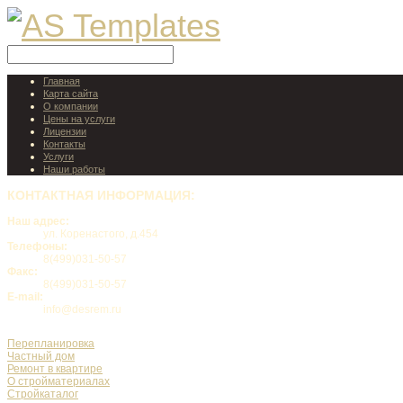
Главная
Карта сайта
О компании
Цены на услуги
Лицензии
Контакты
Услуги
Наши работы
КОНТАКТНАЯ
ИНФОРМАЦИЯ:
Наш адрес:
ул. Коренастого, д.454
Телефоны:
8(499)031-50-57
Факс:
8(499)031-50-57
E-mail:
info@desrem.ru
Перепланировка
Частный дом
Ремонт в квартире
О стройматериалах
Стройкаталог