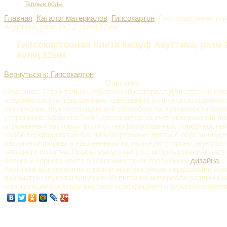
Теплые полы
Главная
Каталог материалов
Гипсокартон
Гипсокартонная пл
Акустика, разм 2х1.2 толщ.12мм
Гипсокартонная плита Кнауф Акустика, разм 
толщ.12мм
Вернуться к: Гипсокартон
Описание
Описание: Строительно-отделочный материал для отделки пом
предъявляются повышенные требования по шумопоглощению и
Увеличение звукопоглощающей способности поверхности помещ
устранение эффекта "эха", достигается за счет уменьшения и
отраженных звуковых волн от перфорированных поверхностей
собой перфорированные гипсокартонные листы с обрезанным
различной формы и наклеенным на тыльную сторону звукопо
нетканого полотна. Плиты выпускаются с использованием нетк
белого и черного цвета в зависимости от требуемого
дизайна
. 
Акустика выпускаются с различным рисунком перфорации и и
параметры звукопоглощения. Испытания материала различных
конструкций показали высокие коэффициенты шумопоглощени