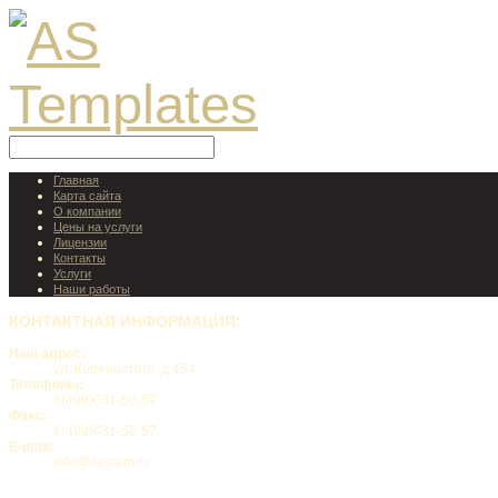
Главная
Карта сайта
О компании
Цены на услуги
Лицензии
Контакты
Услуги
Наши работы
КОНТАКТНАЯ
ИНФОРМАЦИЯ:
Наш адрес:
ул. Коренастого, д.454
Телефоны:
8(499)031-50-57
Факс:
8(499)031-50-57
E-mail:
info@desrem.ru