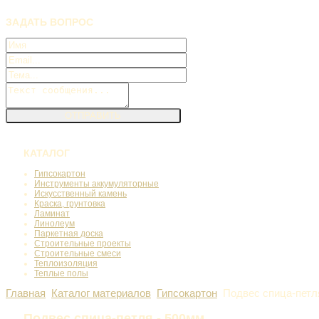
ЗАДАТЬ
ВОПРОС
КАТАЛОГ
Гипсокартон
Инструменты аккумуляторные
Искусственный камень
Краска, грунтовка
Ламинат
Линолеум
Паркетная доска
Строительные проекты
Строительные смеси
Теплоизоляция
Теплые полы
Главная
Каталог материалов
Гипсокартон
Подвес спица-петл
Подвес спица-петля - 500мм