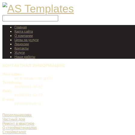
Главная
Карта сайта
О компании
Цены на услуги
Лицензии
Контакты
Услуги
Наши работы
КОНТАКТНАЯ
ИНФОРМАЦИЯ:
Наш адрес:
ул. Коренастого, д.454
Телефоны:
8(499)031-50-57
Факс:
8(499)031-50-57
E-mail:
info@desrem.ru
Перепланировка
Частный дом
Ремонт в квартире
О стройматериалах
Стройкаталог