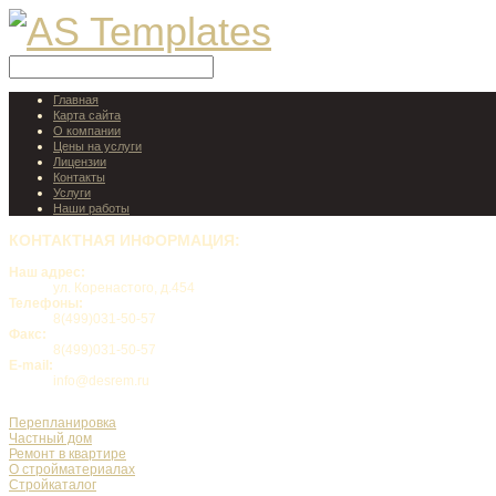
Главная
Карта сайта
О компании
Цены на услуги
Лицензии
Контакты
Услуги
Наши работы
КОНТАКТНАЯ
ИНФОРМАЦИЯ:
Наш адрес:
ул. Коренастого, д.454
Телефоны:
8(499)031-50-57
Факс:
8(499)031-50-57
E-mail:
info@desrem.ru
Перепланировка
Частный дом
Ремонт в квартире
О стройматериалах
Стройкаталог