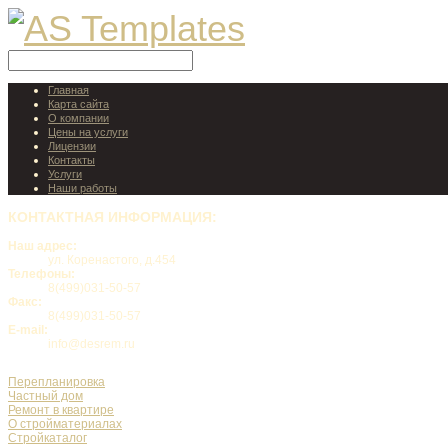
Главная
Карта сайта
О компании
Цены на услуги
Лицензии
Контакты
Услуги
Наши работы
КОНТАКТНАЯ
ИНФОРМАЦИЯ:
Наш адрес:
ул. Коренастого, д.454
Телефоны:
8(499)031-50-57
Факс:
8(499)031-50-57
E-mail:
info@desrem.ru
Перепланировка
Частный дом
Ремонт в квартире
О стройматериалах
Стройкаталог