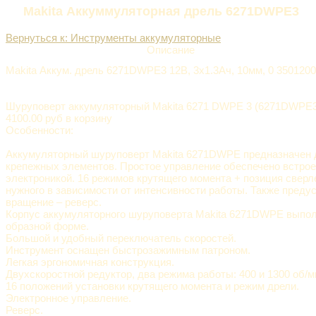
Makita Аккуммуляторная дрель 6271DWPE3
Вернуться к: Инструменты аккумуляторные
Описание
Makita Аккум. дрель 6271DWPE3 12В, 3х1.3Aч, 10мм, 0 3501200м,
Шуруповерт аккумуляторный Makita 6271 DWPE 3 (6271DWPE3
4100.00 руб в корзину
Особенности:
Аккумуляторный шуруповерт Makita 6271DWPE предназначен 
крепежных элементов. Простое управление обеспечено встро
электроникой. 16 режимов крутящего момента + позиция сверл
нужного в зависимости от интенсивности работы. Также преду
вращение – реверс.
Корпус аккумуляторного шуруповерта Makita 6271DWPE выпол
образной форме.
Большой и удобный переключатель скоростей.
Инструмент оснащен быстрозажимным патроном.
Легкая эргономичная конструкция.
Двухскоростной редуктор, два режима работы: 400 и 1300 об/м
16 положений установки крутящего момента и режим дрели.
Электронное управление.
Реверс.