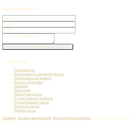
ЗАДАТЬ
ВОПРОС
КАТАЛОГ
Гипсокартон
Инструменты аккумуляторные
Искусственный камень
Краска, грунтовка
Ламинат
Линолеум
Паркетная доска
Строительные проекты
Строительные смеси
Теплоизоляция
Теплые полы
Главная
Каталог материалов
Искусственный камень
Искусственный декор
Аквитания