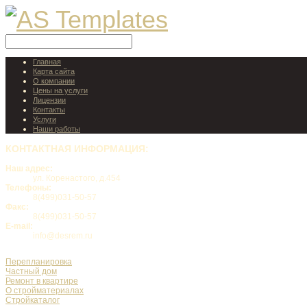
Главная
Карта сайта
О компании
Цены на услуги
Лицензии
Контакты
Услуги
Наши работы
КОНТАКТНАЯ
ИНФОРМАЦИЯ:
Наш адрес:
ул. Коренастого, д.454
Телефоны:
8(499)031-50-57
Факс:
8(499)031-50-57
E-mail:
info@desrem.ru
Перепланировка
Частный дом
Ремонт в квартире
О стройматериалах
Стройкаталог