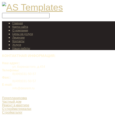
Главная
Карта сайта
О компании
Цены на услуги
Лицензии
Контакты
Услуги
Наши работы
КОНТАКТНАЯ
ИНФОРМАЦИЯ:
Наш адрес:
ул. Коренастого, д.454
Телефоны:
8(499)031-50-57
Факс:
8(499)031-50-57
E-mail:
info@desrem.ru
Перепланировка
Частный дом
Ремонт в квартире
О стройматериалах
Стройкаталог