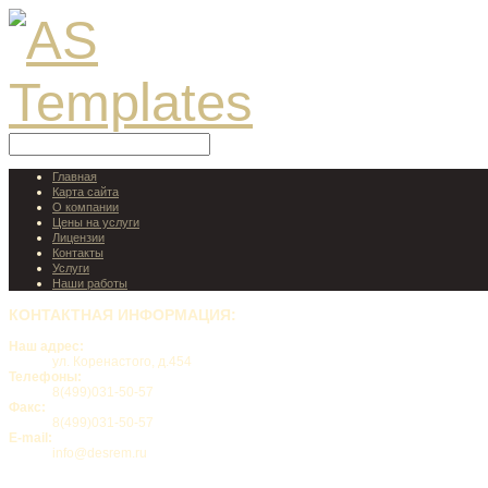
Главная
Карта сайта
О компании
Цены на услуги
Лицензии
Контакты
Услуги
Наши работы
КОНТАКТНАЯ
ИНФОРМАЦИЯ:
Наш адрес:
ул. Коренастого, д.454
Телефоны:
8(499)031-50-57
Факс:
8(499)031-50-57
E-mail:
info@desrem.ru