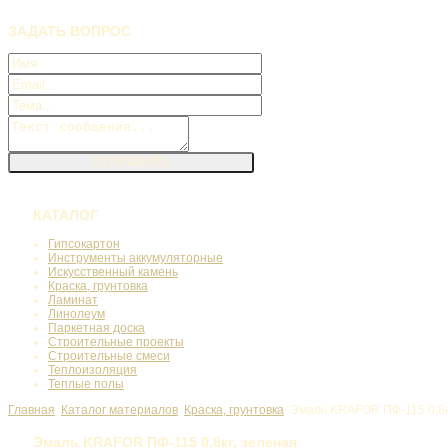
ЗАДАТЬ
ВОПРОС
КАТАЛОГ
Гипсокартон
Инструменты аккумуляторные
Искусственный камень
Краска, грунтовка
Ламинат
Линолеум
Паркетная доска
Строительные проекты
Строительные смеси
Теплоизоляция
Теплые полы
Главная
Каталог материалов
Краска, грунтовка
Эмаль KRAFOR ПФ-115 0,8к
Эмаль KRAFOR ПФ-115 0,8кг, зеленая