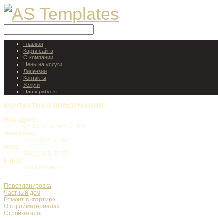
Главная
Карта сайта
О компании
Цены на услуги
Лицензии
Контакты
Услуги
Наши работы
КОНТАКТНАЯ
ИНФОРМАЦИЯ:
Наш адрес:
ул. Коренастого, д.454
Телефоны:
8(499)031-50-57
Факс:
8(499)031-50-57
E-mail:
info@desrem.ru
Перепланировка
Частный дом
Ремонт в квартире
О стройматериалах
Стройкаталог