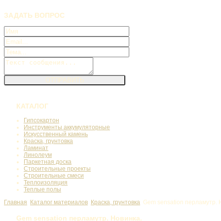
ЗАДАТЬ
ВОПРОС
КАТАЛОГ
Гипсокартон
Инструменты аккумуляторные
Искусственный камень
Краска, грунтовка
Ламинат
Линолеум
Паркетная доска
Строительные проекты
Строительные смеси
Теплоизоляция
Теплые полы
Главная
Каталог материалов
Краска, грунтовка
Gem sensation перламутр. 
Gem sensation перламутр. Новинка.