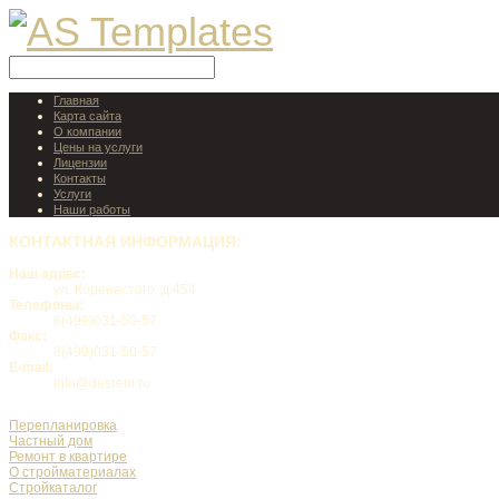
Главная
Карта сайта
О компании
Цены на услуги
Лицензии
Контакты
Услуги
Наши работы
КОНТАКТНАЯ
ИНФОРМАЦИЯ:
Наш адрес:
ул. Коренастого, д.454
Телефоны:
8(499)031-50-57
Факс:
8(499)031-50-57
E-mail:
info@desrem.ru
Перепланировка
Частный дом
Ремонт в квартире
О стройматериалах
Стройкаталог