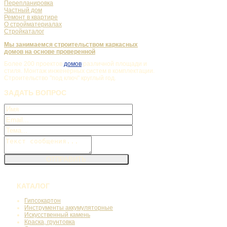
Перепланировка
Частный дом
Ремонт в квартире
О стройматериалах
Стройкаталог
Мы занимаемся строительством каркасных
домов на основе проверенной
Более 200 проектов
домов
различной площади и
стиля. Монтаж инженерных систем в комплектации.
Строительство "под ключ" круглый год.
ЗАДАТЬ
ВОПРОС
КАТАЛОГ
Гипсокартон
Инструменты аккумуляторные
Искусственный камень
Краска, грунтовка