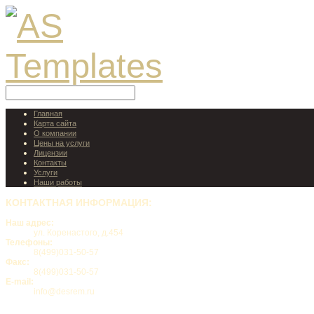
Главная
Карта сайта
О компании
Цены на услуги
Лицензии
Контакты
Услуги
Наши работы
КОНТАКТНАЯ
ИНФОРМАЦИЯ:
Наш адрес:
ул. Коренастого, д.454
Телефоны:
8(499)031-50-57
Факс:
8(499)031-50-57
E-mail:
info@desrem.ru