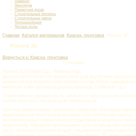
Ламинат
Линолеум
Паркетная доска
Строительные проекты
Строительные смеси
Теплоизоляция
Теплые полы
Главная
Каталог материалов
Краска, грунтовка
Plasma 3D
Plasma 3D
Вернуться к: Краска, грунтовка
Описание
Plasma 3D(Плазма 3д). Новинка года.
Декоративное покрытие формуемые для внутренних высоко ус
механическим воздействиям поверхностям. Имеет широкий вы
имитации кожи крокодила,дерева,мрамора, multitonale т.д.).
Теоретическая укрывистость: зависит от типа текстуры выбор 
хотите получить, как результат поверхности.
Система декоративных напольных покрытий. Она представляе
моделируемый пластичный материал (пастообразная смесь) - 
вспомогательных покрытий (грунт, родложка и защитные лаки 
назначений). Материал предназначен для интерьерного исполь
пасты базового покрытия входят специальные связующие и доб
чтобы получить высокопрочные полы. Plasma 3D может прини