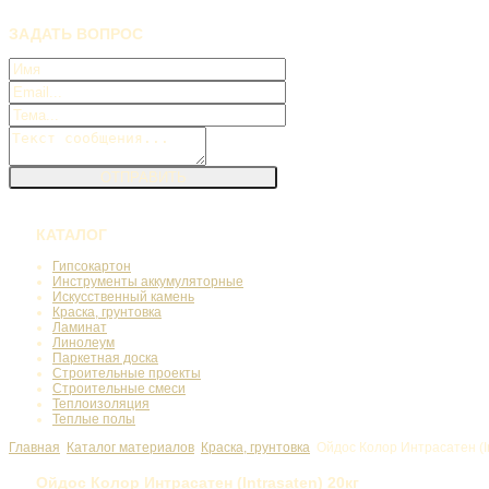
ЗАДАТЬ
ВОПРОС
КАТАЛОГ
Гипсокартон
Инструменты аккумуляторные
Искусственный камень
Краска, грунтовка
Ламинат
Линолеум
Паркетная доска
Строительные проекты
Строительные смеси
Теплоизоляция
Теплые полы
Главная
Каталог материалов
Краска, грунтовка
Ойдос Колор Интрасатен (In
Ойдос Колор Интрасатен (Intrasaten) 20кг