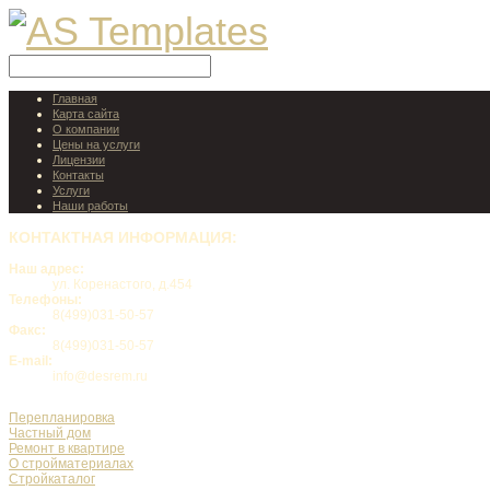
Главная
Карта сайта
О компании
Цены на услуги
Лицензии
Контакты
Услуги
Наши работы
КОНТАКТНАЯ
ИНФОРМАЦИЯ:
Наш адрес:
ул. Коренастого, д.454
Телефоны:
8(499)031-50-57
Факс:
8(499)031-50-57
E-mail:
info@desrem.ru
Перепланировка
Частный дом
Ремонт в квартире
О стройматериалах
Стройкаталог