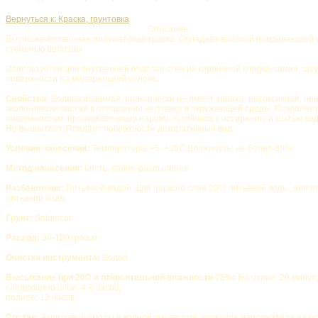
Вернуться к: Краска, грунтовка
Описание
Высококачественная полуматовая краска. Обладает высокой покрывающей 
степенью белизны.
Используется для внутренней отделки стен из кирпичной кладки, камня, шт
поверхности на минеральной основе.
Свойства:
Водоразбавимая, практически не имеет запаха, нетоксичная, н
экологически чистая в отношении человека и окружающей среды. Позволя
поверхностям, пропускает влагу наружу. Устойчива к истиранию и мытью вод
Не выцветает. Придаёт поверхности декоративный вид.
Условия нанесения:
Температура: +5..+35С Влажность: не более 80%
Метод нанесения:
Кисть, валик, распыление.
Разбавление:
Питьевой водой. Для первого слоя 20% питьевой воды, для в
питьевой воды
Грунт:
Solumcon
Расход:
90-100 гр/кв.м
Очистка инструмента:
Водой
Высыхание при 20С и относительной влажности 75%:
На отлип: 20 минут
следующего слоя: 4-6 часов;
полное: 12 часов
Состав:
Акриловые смолы в водной дисперсии, кроющие наполнители на ос