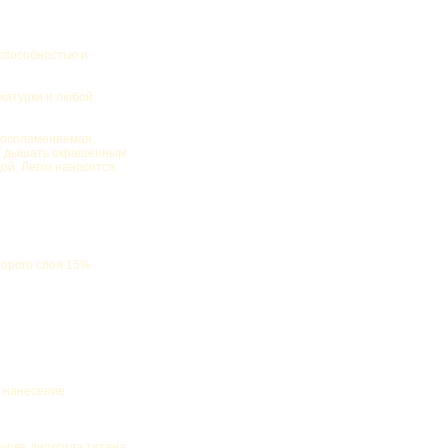
способностью и
укатурки и любой
евоспламеняемая,
ет дышать окрашенным
ой. Легко наносится.
торого слоя 15%
; нанесение
нове диоксида титана,