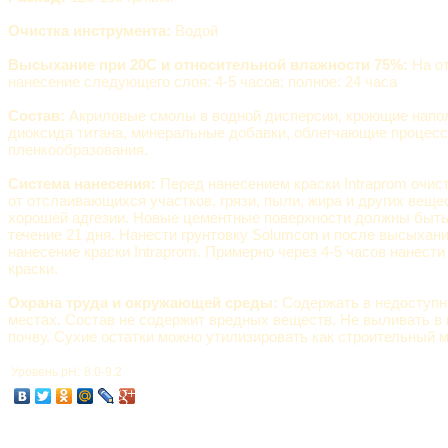
Очистка инструмента:
Водой
Высыхание при 20С и относительной влажности 75%:
На от
нанесение следующего слоя: 4-5 часов; полное: 24 часа
Состав:
Акриловые смолы в водной дисперсии, кроющие напол
диоксида титана, минеральные добавки, облегчающие процесс
пленкообразования.
Система нанесения:
Перед нанесением краски Intraprom очис
от отслаивающихся участков, грязи, пыли, жира и других вещ
хорошей адгезии. Новые цементные поверхности должны быт
течение 21 дня. Нанести грунтовку Solumcon и после высыхан
нанесение краски Intraprom. Примерно через 4-5 часов нанести
краски.
Охрана труда и окружающей среды:
Содержать в недоступн
местах. Состав не содержит вредных веществ. Не выливать в 
почву. Сухие остатки можно утилизировать как строительный м
Уровень pH:
8.0-9.2