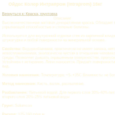
Ойдос Колор Интрапром (Intraprom) 16кг
Вернуться к: Краска, грунтовка
Описание
Высококачественная матовая декоративная краска. Обладает 
укрывающей способностью и степенью белизны.
Используется для внутренней отделки стен из кирпичной кладк
штукатурки и любой поверхности на минеральной основе.
Свойства:
Водоразбавимая, практически не имеет запаха, нет
невоспламеняемая, экологически чистая в отношении человек
среды. Позволяет дышать окрашенным поверхностям, пропуска
Устойчива к истиранию. Легко наносится. Придаёт поверхност
вид.
Условия нанесения:
Температура: +5..+35С Влажность: не бо
Метод нанесения:
Кисть, валик, распыление.
Разбавление:
Питьевой водой. Для первого слоя 30%-40% пит
второго слоя 20%-25% питьевой воды
Грунт:
Solumcon
Расход:
125-160 гр/кв.м