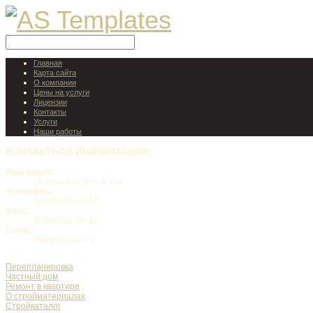
Главная
Карта сайта
О компании
Цены на услуги
Лицензии
Контакты
Услуги
Наши работы
КОНТАКТНАЯ
ИНФОРМАЦИЯ:
Наш адрес:
ул. Коренастого, д.454
Телефоны:
8(499)031-50-57
Факс:
8(499)031-50-57
E-mail:
info@desrem.ru
Перепланировка
Частный дом
Ремонт в квартире
О стройматериалах
Стройкаталог