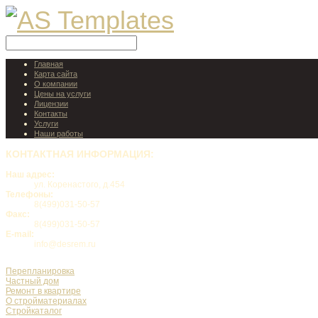
Главная
Карта сайта
О компании
Цены на услуги
Лицензии
Контакты
Услуги
Наши работы
КОНТАКТНАЯ
ИНФОРМАЦИЯ:
Наш адрес:
ул. Коренастого, д.454
Телефоны:
8(499)031-50-57
Факс:
8(499)031-50-57
E-mail:
info@desrem.ru
Перепланировка
Частный дом
Ремонт в квартире
О стройматериалах
Стройкаталог