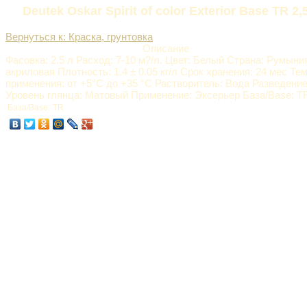
Deutek Oskar Spirit of color Exterior Base TR 2,
Вернуться к: Краска, грунтовка
Описание
Фасовка: 2.5 л Расход: 7-10 м?/л. Цвет: Белый Страна: Румыни
акриловая Плотность: 1.4 ± 0.05 кг/л Срок хранения: 24 мес Те
применения: от +5°С до +35 °С Растворитель: Вода Разведени
Уровень глянца: Матовый Применение: Эксерьер База/Base: T
База/Base:
TR