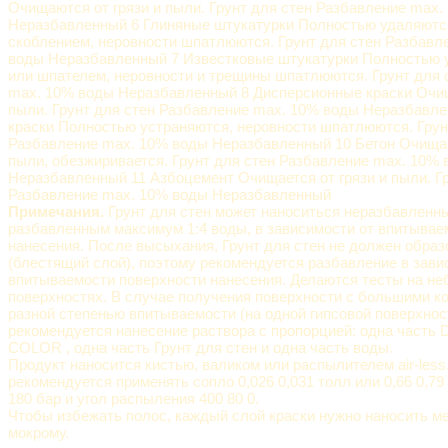
Очищаются от грязи и пыли. Грунт для стен Разбавление max.
Неразбавленный 6 Глиняные штукатурки Полностью удаляютс
скоблением, неровности шпатлюются. Грунт для стен Разбавл
воды Неразбавленный 7 Известковые штукатурки Полностью 
или шпателем, неровности и трещины шпатлюются. Грунт для 
max. 10% воды Неразбавленный 8 Дисперсионные краски Очищ
пыли. Грунт для стен Разбавление max. 10% воды Неразбавл
краски Полностью устраняются, неровности шпатлюются. Грун
Разбавление max. 10% воды Неразбавленный 10 Бетон Очищает
пыли, обезжиривается. Грунт для стен Разбавление max. 10%
Неразбавленный 11 Азбоцемент Очищается от грязи и пыли. Гр
Разбавление max. 10% воды Неразбавленный
Примечания.
Грунт для стен может наноситься неразбавленн
разбавленным максимум 1:4 воды, в зависимости от впитывае
нанесения. После высыхания, Грунт для стен не должен обра
(блестящий слой), поэтому рекомендуется разбавление в зави
впитываемости поверхности нанесения. Делаются тесты на н
поверхностях. В случае получения поверхности с большими к
разной степенью впитываемости (на одной гипсовой поверхнос
рекомендуется нанесение раствора с пропорцией: одна част
COLOR , одна часть Грунт для стен и одна часть воды.
Продукт наносится кистью, валиком или распылителем air-les
рекомендуется применять сопло 0,026 0,031 толл или 0,66 0,79
180 бар и угол распыления 400 80 0.
Чтобы избежать полос, каждый слой краски нужно наносить м
мокрому.