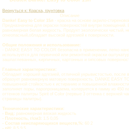
Вернуться к: Краска, грунтовка
Описание
Danke! Easy to Color 15л
- краска на основе акрило-стиреново
Предназначена для окраски поверхностей внутри помещений. 
равномерная белая жидкость. Продукт экологически чистый, н
огнеопасный,обладает высокой адгезией к поверхности.
Общие положения и использование:
- DANKE EASY TO COLOR безопасна в применении, легко нано
используется для первичной или ремонтной окраски оштукату
зашпатлеванных, кирпичных, картонных и гипсовых поверхнос
Главные характеристики:
Обладает хорошей адгезией, отличной укрывистостью, после
образует равномерную матовую поверхность. DANKE EASY T
повышенной стойкостью к истиранию и повышенной влажности
заполняет поры, паропроницаема, колеруется в гамму из 450 
оттенков палитры Spirit of Color (первые 3 оттенка с верхней ч
страницы палитры).
Технические характеристики:
- Вид:
равномерная вязкая жидкость
- Плотность, г/cм3:
1.5 0,05
- Состав неиспаряющихся веществ,%:
60 2
- pH:
8.5 9.5