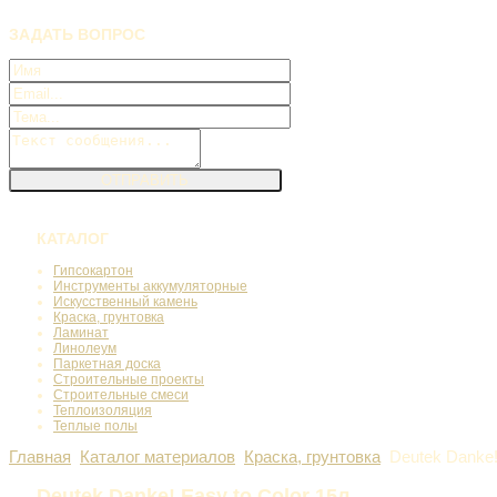
ЗАДАТЬ
ВОПРОС
КАТАЛОГ
Гипсокартон
Инструменты аккумуляторные
Искусственный камень
Краска, грунтовка
Ламинат
Линолеум
Паркетная доска
Строительные проекты
Строительные смеси
Теплоизоляция
Теплые полы
Главная
Каталог материалов
Краска, грунтовка
Deutek Danke!
Deutek Danke! Easy to Color 15л