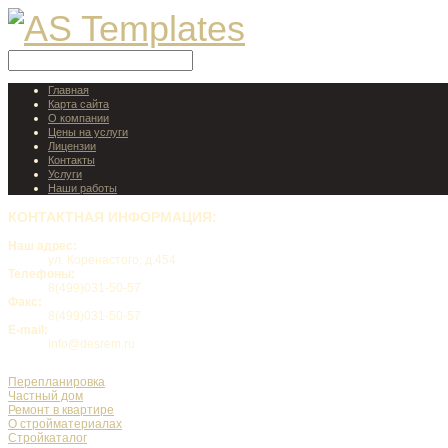
Главная
Карта сайта
О компании
Цены на услуги
Лицензии
Контакты
Услуги
Наши работы
КОНТАКТНАЯ
ИНФОРМАЦИЯ:
Наш адрес:
ул. Коренастого, д.454
Телефоны:
8(499)031-50-57
Факс:
8(499)031-50-57
E-mail:
info@desrem.ru
Перепланировка
Частный дом
Ремонт в квартире
О стройматериалах
Стройкаталог