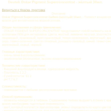
Deutek Oskar Pigment Superconcentrat - жёлтый 30мл.
Вернуться к: Краска, грунтовка
Описание
Oskar Pigment Superconcentrat Galben (жёлтый) 30мл.
- Пигмент концентр
красок для интертеров на водной основе.
Общие положения и сфера применения:
- OSKAR PIGMENT SUPERCONCENTRAT представляет собой пигменты на во
колеровки ЛКМ для интерьеров. Цвета: желтый, лимонно-желтый, золотисто
оранжевый, оранжевый, ярко-оранжевый, темно-оранжевого, кирпичный, кра
охра, темно-зеленые, светло-зеленый, розовато-лиловый, синий, темно-син
коричневый, серый, черный .
Главные характеристики:
- очень легки в использовании;
- экологически безопасные, высоко концентрированные
Технические характеристики:
- Внешний вид продукта вязкая, однородная жидкость
- Плотность 1 2,2
- Сухой остаток: 51 2
- рН 7,7 8,7
Совместимость:
- совмещаются с любыми дисперсионными красками.
Способ применения:
- пигменты находятся в тюбиках. Содержимое тюбика выдавить в банку с кра
краску необходимо тщательно перемешать;
- цвет, который получится при колеровке, можно определить по карте цвето
- минимальная температура, при которой можно производить колеровку кра