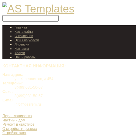
Главная
Карта сайта
О компании
Цены на услуги
Лицензии
Контакты
Услуги
Наши работы
КОНТАКТНАЯ
ИНФОРМАЦИЯ:
Наш адрес:
ул. Коренастого, д.454
Телефоны:
8(499)031-50-57
Факс:
8(499)031-50-57
E-mail:
info@desrem.ru
Перепланировка
Частный дом
Ремонт в квартире
О стройматериалах
Стройкаталог