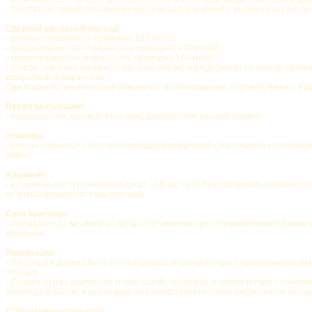
- очистка инструментов производится водой или водой с мылом сразу после
Средний удельный расход:
- ровная поверхность примерно 125 мл/м2;
- среднезернистая поверхность примерно 140 мл/ м2;
- крупнозернистая поверхность примерно 160 мл/м2.
- точное значение удельного расхода краски определяется на основе пробн
конкретной поверхности.
При покрытии очень грубой поверхности расход краски, соответственно, бу
Время высыхания:
- определяется краской, в которую добавляется данный пигмент.
Упаковка
- плотно закрытые с соответствующей маркировкой пластиковые контейнер
180мл.
Хранение:
- в сухом месте при температуре от +5C до +30C без попадания прямых сол
не классифицируется как опасный.
Срок хранения:
- составляет 12 месяцев от даты изготовления при соблюдении инструкции 
хранении.
Утилизация:
- Продукция должна быть утилизирована в соответствии с правовыми норм
отходов.
- Старая краска удаляется только сухой, поскольку, в соответствии с полож
законодательства, в сухом виде она представляет собой нетоксичные отход
COV готового продукта: