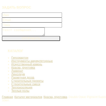
ЗАДАТЬ
ВОПРОС
КАТАЛОГ
Гипсокартон
Инструменты аккумуляторные
Искусственный камень
Краска, грунтовка
Ламинат
Линолеум
Паркетная доска
Строительные проекты
Строительные смеси
Теплоизоляция
Теплые полы
Главная
Каталог материалов
Краска, грунтовка
Deutek Oskar Pigment Super
30мл.