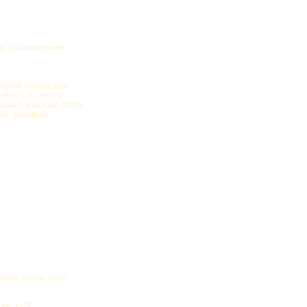
ат для колеровки
дной основе для
-желтый, светло-
сный, красный оксид,
ий, розовый,
ской, после этого
в
ски: +10С