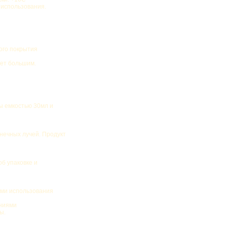
 использования.
ого покрытия
дет большим.
ы емкостью 30мл и
нечных лучей. Продукт
об упаковке и
ами использования
ениями
ы.