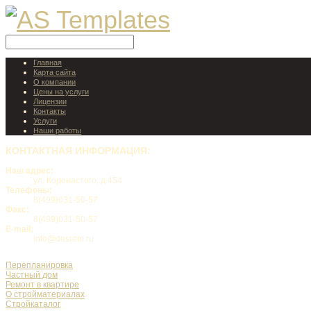
Главная
Карта сайта
О компании
Цены на услуги
Лицензии
Контакты
Услуги
Наши работы
КОНТАКТНАЯ
ИНФОРМАЦИЯ:
Наш адрес:
ул. Коренастого, д.454
Телефоны:
8(499)031-50-57
Факс:
8(499)031-50-57
E-mail:
info@desrem.ru
Перепланировка
Частный дом
Ремонт в квартире
О стройматериалах
Стройкаталог