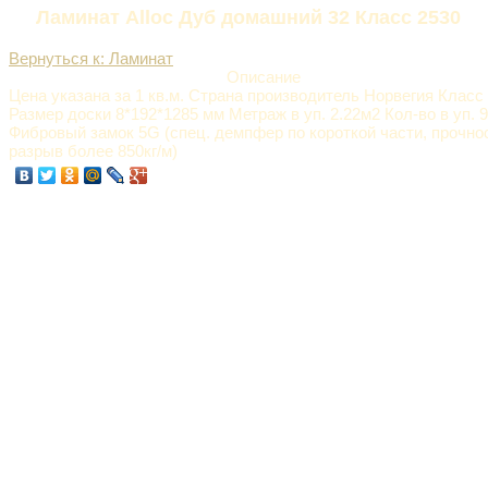
Ламинат Alloc Дуб домашний 32 Класс 2530
Вернуться к: Ламинат
Описание
Цена указана за 1 кв.м. Страна производитель Норвегия Класс
Размер доски 8*192*1285 мм Метраж в уп. 2.22м2 Кол-во в уп. 9
Фибровый замок 5G (спец. демпфер по короткой части, прочно
разрыв более 850кг/м)