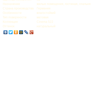
Назначение
жилые помещения, гостиная, спальня
Страна производства
Германия
Особенности
влагостойкий
Тип поверхности
матовая
Коллекция
Cinema 522
Оттенок
натуральный