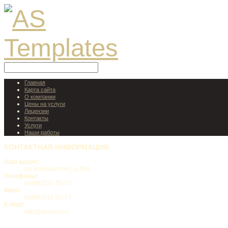
Главная
Карта сайта
О компании
Цены на услуги
Лицензии
Контакты
Услуги
Наши работы
КОНТАКТНАЯ
ИНФОРМАЦИЯ:
Наш адрес:
ул. Коренастого, д.454
Телефоны:
8(499)031-50-57
Факс:
8(499)031-50-57
E-mail:
info@desrem.ru