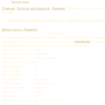
Теплые полы
Главная
Каталог материалов
Ламинат
Ламинат Tarkett Колле
Брижит
Ламинат Tarkett Коллекция Cinema 522 Брижи
Вернуться к: Ламинат
Описание
Новая коллекция ламината Tarkett Cinema 522 32 класса. Лам
обладает отличным качеством, уникальным
дизайном
и высоки
характеристиками и эксплуатационными свойствами.
Цена указана за
1 м2
Мин. партия покупки
1 упаковка
Производство
Tarkett, Германия
Класс износостойкости
32
В упаковке, шт.
8
Толщина, мм
8
Вес упаковки, кг
15
Тип дизайна
под дерево
Соединение
замковое, T-lock
Цветовая гамма
бежевая
Гарантия
25 лет
Материал
HDF
Фаска
да, четырехсторонняя
Единица измерения
м2