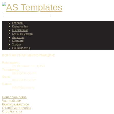
Главная
Карта сайта
О компании
Цены на услуги
Лицензии
Контакты
Услуги
Наши работы
КОНТАКТНАЯ
ИНФОРМАЦИЯ:
Наш адрес:
ул. Коренастого, д.454
Телефоны:
8(499)031-50-57
Факс:
8(499)031-50-57
E-mail:
info@desrem.ru
Перепланировка
Частный дом
Ремонт в квартире
О стройматериалах
Стройкаталог