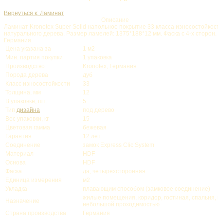
Вернуться к: Ламинат
Описание
Ламинат Kronotex Super Solid напольное покрытие 33 класса износостойкост
натурального дерева. Размер ламелей: 1375*188*12 мм. Фаска с 4-х сторон.
Германия.
Цена указана за
1 м2
Мин. партия покупки
1 упаковка
Производство
Kronotex, Германия
Порода дерева
дуб
Класс износостойкости
33
Толщина, мм
12
В упаковке, шт.
5
Тип
дизайна
под дерево
Вес упаковки, кг
15
Цветовая гамма
бежевая
Гарантия
12 лет
Соединение
замок Express Clic System
Материал
HDF
Основа
HDF
Фаска
да, четырехсторонняя
Единица измерения
м2
Укладка
плавающим способом (замковое соединение)
жилые помещения, коридор, гостиная, спальня, 
Назначение
небольшой проходимостью
Страна производства
Германия