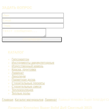
ЗАДАТЬ
ВОПРОС
КАТАЛОГ
Гипсокартон
Инструменты аккумуляторные
Искусственный камень
Краска, грунтовка
Ламинат
Линолеум
Паркетная доска
Строительные проекты
Строительные смеси
Теплоизоляция
Теплые полы
Главная
Каталог материалов
Ламинат
Ламинат Kronotex Super Solid Дуб 
Ламинат Kronotex Super Solid Дуб Светлый 3015