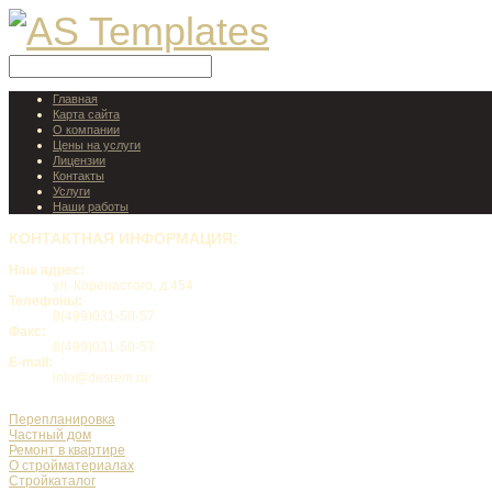
Главная
Карта сайта
О компании
Цены на услуги
Лицензии
Контакты
Услуги
Наши работы
КОНТАКТНАЯ
ИНФОРМАЦИЯ:
Наш адрес:
ул. Коренастого, д.454
Телефоны:
8(499)031-50-57
Факс:
8(499)031-50-57
E-mail:
info@desrem.ru
Перепланировка
Частный дом
Ремонт в квартире
О стройматериалах
Стройкаталог