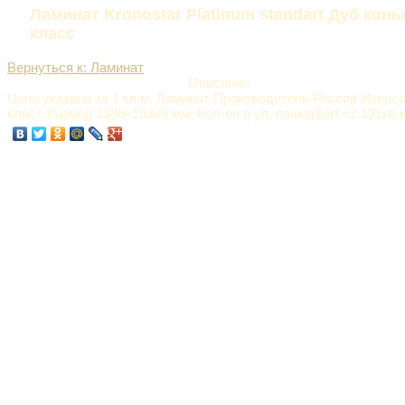
Ламинат Kronostar Platinum standart Дуб кон
класс
Вернуться к: Ламинат
Описание
Цена указана за 1 кв.м. Ламинат Производитель Россия Износ
класс Размер 1380х193х8 мм. Кол-во в уп. пачка(8шт.=2.131кв.