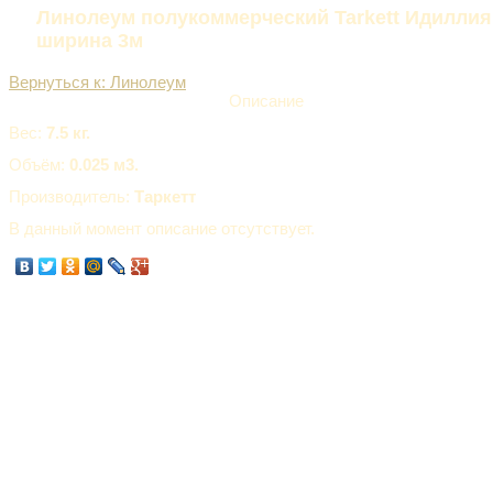
Линолеум полукоммерческий Tarkett Идиллия
ширина 3м
Вернуться к: Линолеум
Описание
Вес:
7.5 кг.
Объём:
0.025 м3.
Производитель:
Таркетт
В данный момент описание отсутствует.