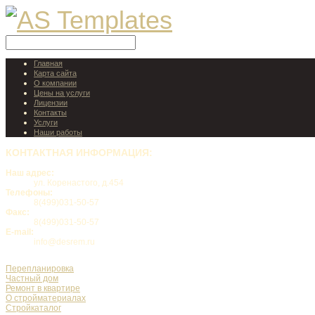
Главная
Карта сайта
О компании
Цены на услуги
Лицензии
Контакты
Услуги
Наши работы
КОНТАКТНАЯ
ИНФОРМАЦИЯ:
Наш адрес:
ул. Коренастого, д.454
Телефоны:
8(499)031-50-57
Факс:
8(499)031-50-57
E-mail:
info@desrem.ru
Перепланировка
Частный дом
Ремонт в квартире
О стройматериалах
Стройкаталог