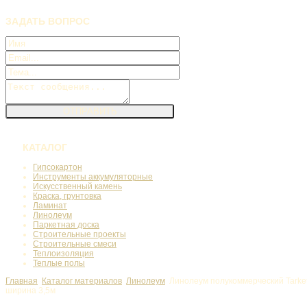
ЗАДАТЬ
ВОПРОС
КАТАЛОГ
Гипсокартон
Инструменты аккумуляторные
Искусственный камень
Краска, грунтовка
Ламинат
Линолеум
Паркетная доска
Строительные проекты
Строительные смеси
Теплоизоляция
Теплые полы
Главная
Каталог материалов
Линолеум
Линолеум полукоммерческий Tarke
ширина 3,5м