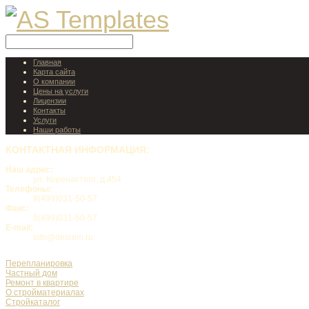
Главная
Карта сайта
О компании
Цены на услуги
Лицензии
Контакты
Услуги
Наши работы
КОНТАКТНАЯ
ИНФОРМАЦИЯ:
Наш адрес:
ул. Коренастого, д.454
Телефоны:
8(499)031-50-57
Факс:
8(499)031-50-57
E-mail:
info@desrem.ru
Перепланировка
Частный дом
Ремонт в квартире
О стройматериалах
Стройкаталог