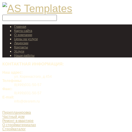
Главная
Карта сайта
О компании
Цены на услуги
Лицензии
Контакты
Услуги
Наши работы
КОНТАКТНАЯ
ИНФОРМАЦИЯ:
Наш адрес:
ул. Коренастого, д.454
Телефоны:
8(499)031-50-57
Факс:
8(499)031-50-57
E-mail:
info@desrem.ru
Перепланировка
Частный дом
Ремонт в квартире
О стройматериалах
Стройкаталог