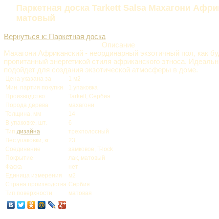
Паркетная доска Tarkett Salsa Махагони Афр
матовый
Вернуться к: Паркетная доска
Описание
Махагони Африканский - неординарный экзотичный пол, как б
пропитанный энергетикой стиля африканского этноса. Идеаль
подойдет для создания экзотической атмосферы в доме.
Цена указана за
1 м2
Мин. партия покупки
1 упаковка
Производство
Tarkett, Сербия
Порода дерева
махагони
Толщина, мм
14
В упаковке, шт.
6
Тип
дизайна
трехполосный
Вес упаковки, кг
23
Соединение
замковое, T-lock
Покрытие
лак, матовый
Фаска
нет
Единица измерения
м2
Страна производства
Сербия
Тип поверхности
матовая