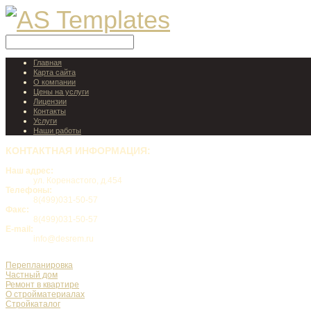
Главная
Карта сайта
О компании
Цены на услуги
Лицензии
Контакты
Услуги
Наши работы
КОНТАКТНАЯ
ИНФОРМАЦИЯ:
Наш адрес:
ул. Коренастого, д.454
Телефоны:
8(499)031-50-57
Факс:
8(499)031-50-57
E-mail:
info@desrem.ru
Перепланировка
Частный дом
Ремонт в квартире
О стройматериалах
Стройкаталог