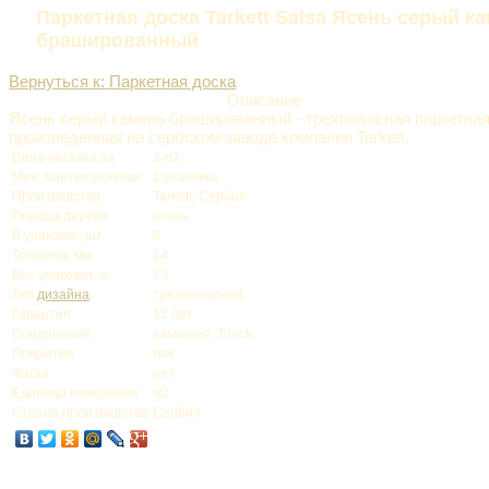
Паркетная доска Tarkett Salsa Ясень серый к
брашированный
Вернуться к: Паркетная доска
Описание
Ясень серый камень брашированный - трехполосная паркетная
произведенная на сербском заводе компании Tarkett.
Цена указана за
1 м2
Мин. партия покупки
1 упаковка
Производство
Tarkett, Сербия
Порода дерева
ясень
В упаковке, шт.
6
Толщина, мм
14
Вес упаковки, кг
23
Тип
дизайна
трехполосный
Гарантия
15 лет
Соединение
замковое, T-lock
Покрытие
лак
Фаска
нет
Единица измерения
м2
Страна производства
Сербия