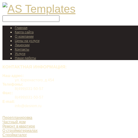
Главная
Карта сайта
О компании
Цены на услуги
Лицензии
Контакты
Услуги
Наши работы
КОНТАКТНАЯ
ИНФОРМАЦИЯ:
Наш адрес:
ул. Коренастого, д.454
Телефоны:
8(499)031-50-57
Факс:
8(499)031-50-57
E-mail:
info@desrem.ru
Перепланировка
Частный дом
Ремонт в квартире
О стройматериалах
Стройкаталог