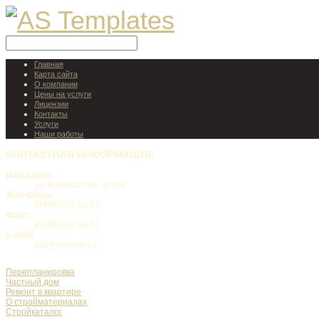
Главная
Карта сайта
О компании
Цены на услуги
Лицензии
Контакты
Услуги
Наши работы
КОНТАКТНАЯ
ИНФОРМАЦИЯ:
Наш адрес:
ул. Коренастого, д.454
Телефоны:
8(499)031-50-57
Факс:
8(499)031-50-57
E-mail:
info@desrem.ru
Перепланировка
Частный дом
Ремонт в квартире
О стройматериалах
Стройкаталог