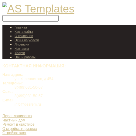
Главная
Карта сайта
О компании
Цены на услуги
Лицензии
Контакты
Услуги
Наши работы
КОНТАКТНАЯ
ИНФОРМАЦИЯ:
Наш адрес:
ул. Коренастого, д.454
Телефоны:
8(499)031-50-57
Факс:
8(499)031-50-57
E-mail:
info@desrem.ru
Перепланировка
Частный дом
Ремонт в квартире
О стройматериалах
Стройкаталог