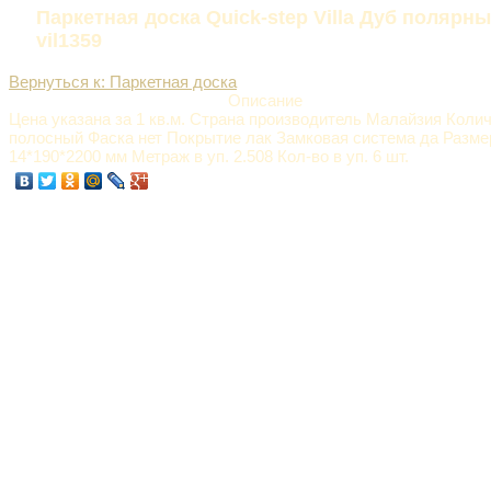
Паркетная доска Quick-step Villa Дуб полярн
vil1359
Вернуться к: Паркетная доска
Описание
Цена указана за 1 кв.м. Страна производитель Малайзия Колич
полосный Фаска нет Покрытие лак Замковая система да Разме
14*190*2200 мм Метраж в уп. 2.508 Кол-во в уп. 6 шт.