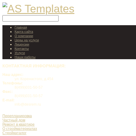
Главная
Карта сайта
О компании
Цены на услуги
Лицензии
Контакты
Услуги
Наши работы
КОНТАКТНАЯ
ИНФОРМАЦИЯ:
Наш адрес:
ул. Коренастого, д.454
Телефоны:
8(499)031-50-57
Факс:
8(499)031-50-57
E-mail:
info@desrem.ru
Перепланировка
Частный дом
Ремонт в квартире
О стройматериалах
Стройкаталог