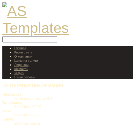
Главная
Карта сайта
О компании
Цены на услуги
Лицензии
Контакты
Услуги
Наши работы
КОНТАКТНАЯ
ИНФОРМАЦИЯ:
Наш адрес:
ул. Коренастого, д.454
Телефоны:
8(499)031-50-57
Факс:
8(499)031-50-57
E-mail:
info@desrem.ru