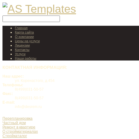
Главная
Карта сайта
О компании
Цены на услуги
Лицензии
Контакты
Услуги
Наши работы
КОНТАКТНАЯ
ИНФОРМАЦИЯ:
Наш адрес:
ул. Коренастого, д.454
Телефоны:
8(499)031-50-57
Факс:
8(499)031-50-57
E-mail:
info@desrem.ru
Перепланировка
Частный дом
Ремонт в квартире
О стройматериалах
Стройкаталог