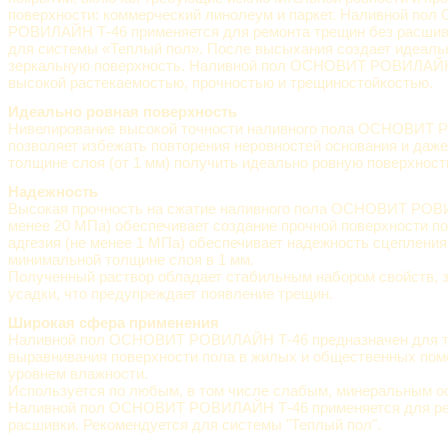
поверхности: коммерческий линолеум и паркет. Наливной по
РОВИЛАЙН Т-46 применяется для ремонта трещин без расшив
для системы «Теплый пол». После высыхания создает идеаль
зеркальную поверхность. Наливной пол ОСНОВИТ РОВИЛАЙН
высокой растекаемостью, прочностью и трещиностойкостью.
Идеально ровная поверхность
Нивелирование высокой точности наливного пола ОСНОВИТ
позволяет избежать повторения неровностей основания и даж
толщине слоя (от 1 мм) получить идеально ровную поверхност
Надежность
Высокая прочность на сжатие наливного пола ОСНОВИТ РОВ
менее 20 МПа) обеспечивает создание прочной поверхности п
адгезия (не менее 1 МПа) обеспечивает надежность сцепления
минимальной толщине слоя в 1 мм.
Полученный раствор обладает стабильным набором свойств, з
усадки, что предупреждает появление трещин.
Широкая сфера применения
Наливной пол ОСНОВИТ РОВИЛАЙН Т-46 предназначен для т
выравнивания поверхности пола в жилых и общественных по
уровнем влажности.
Используется по любым, в том числе слабым, минеральным о
Наливной пол ОСНОВИТ РОВИЛАЙН Т-46 применяется для ре
расшивки. Рекомендуется для системы "Теплый пол".