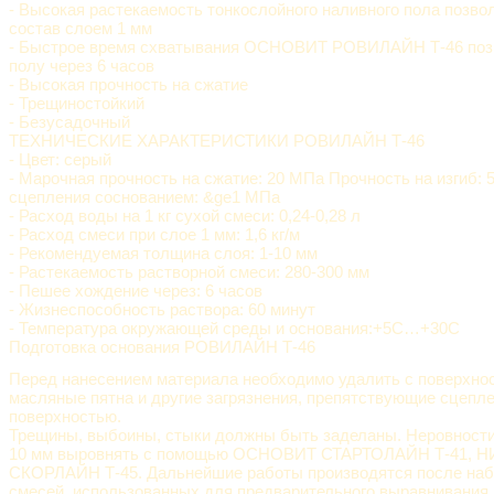
- Высокая растекаемость тонкослойного наливного пола позво
состав слоем 1 мм
- Быстрое время схватывания ОСНОВИТ РОВИЛАЙН Т-46 позв
полу через 6 часов
- Высокая прочность на сжатие
- Трещиностойкий
- Безусадочный
ТЕХНИЧЕСКИЕ ХАРАКТЕРИСТИКИ РОВИЛАЙН Т-46
- Цвет: серый
- Марочная прочность на сжатие: 20 МПа Прочность на изгиб:
сцепления соснованием: &ge1 МПа
- Расход воды на 1 кг сухой смеси: 0,24-0,28 л
- Расход смеси при слое 1 мм: 1,6 кг/м
- Рекомендуемая толщина слоя: 1-10 мм
- Растекаемость растворной смеси: 280-300 мм
- Пешее хождение через: 6 часов
- Жизнеспособность раствора: 60 минут
- Температура окружающей среды и основания:+5С…+30С
Подготовка основания РОВИЛАЙН Т-46
Перед нанесением материала необходимо удалить с поверхно
масляные пятна и другие загрязнения, препятствующие сцепл
поверхностью.
Трещины, выбоины, стыки должны быть заделаны. Неровности
10 мм выровнять с помощью ОСНОВИТ СТАРТОЛАЙН Т-41, Н
СКОРЛАЙН Т-45. Дальнейшие работы производятся после наб
смесей, использованных для предварительного выравнивания.