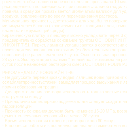
расчетом, чтобы толщина конечного слоя не превышала 10 мм
распределяется по поверхности при помощи стальной гладилки
правила и сразу же прокатывается игольчатым валиком для у
воздуха, вовлеченного во время перемешивания раствора.
Минимальная прочность, достаточная для ходьбы по поверхно
минимум через 6 часов (в зависимости от толщины слоя, темп
влажности окружающей среды).
Керамическую плитку и линолеум можно укладывать через 3 с
предварительно обработав основание грунтом ОСНОВИТ ИНТ
УНКОНТ Т-51. Паркет, ламинат укладываются в соответствии 
производителя напольного покрытия (с обязательным контрол
основания) не ранее чем через 7 суток. Окончательная прочнос
28 сутки. Эксплуатация системы "Теплый пол" возможна не ра
суток после нанесения растворной смеси ОСНОВИТ РОВИЛАЙ
РЕКОМЕНДАЦИИ РОВИЛАЙН Т-46
- Не допускать передозировку воды! Излишек воды приводит 
ослабляетпрочностьстяжки, замедляетпроцесс высыхания и яв
причин образования трещин
- Для приготовления раствора использовать только чистые емк
инструменты и воду
- При наличии капиллярного подъёма влаги следует создать н
гидроизоляции
- Прочность основания должна быть не менее 15-20 МПа, возр
цементно-песчаных оснований не менее 28 суток
- Время использования готового раствора около 60 минут
- В процессе работы и в последующие два дня температура во