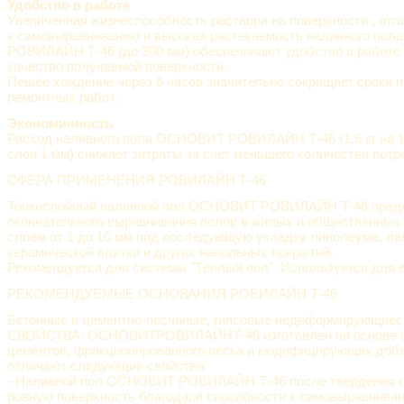
Удобство в работе
Увеличенная жизнеспособность раствора на поверхности , отл
к самовыравниванию и высокая растекаемость наливного по
РОВИЛАЙН Т-46 (до 300 мм) обеспечивают удобство в работе
качество получаемой поверхности.
Пешее хождение через 6 часов значительно сокращает сроки 
ремонтных работ.
Экономичность
Расход наливного пола ОСНОВИТ РОВИЛАЙН Т-46 (1,6 кг на 1
слоя 1 мм) снижает затраты за счет меньшего количества пот
СФЕРА ПРИМЕНЕНИЯ РОВИЛАЙН Т-46
Тонкослойный наливной пол ОСНОВИТ РОВИЛАЙН Т-46 предн
окончательного выравнивания полов в жилых и общественных
слоем от 1 до 10 мм под последующую укладку линолеума, лам
керамической плитки и других напольных покрытий.
Рекомендуется для системы "Тёплый пол". Используется для в
РЕКОМЕНДУЕМЫЕ ОСНОВАНИЯ РОВИЛАЙН Т-46
Бетонные и цементно-песчаные, гипсовые недеформирующиес
СВОЙСТВА: ОСНОВИТРОВИЛАЙНТ-46 изготовлен на основе 
цементов, фракционированного песка и модифицирующих доба
отличают следующие свойства:
- Наливной пол ОСНОВИТ РОВИЛАЙН Т-46 после твердения о
ровную поверхность благодаря способности к самовыравнива