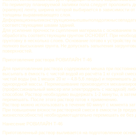
По периметру планируемой заливки пола следует проложить
(краевую) ленту, ширина которой выбирается в зависимости о
толщины выравнивающего слоя.
Деформационныеиконструкционныешвыполадолжнысовпадать
соответствующими швами зданий.
Для усиления прочности сцепления материала с основанием п
обработать соответствующим грунтом ОСНОВИТ. При необход
грунтовку в несколько слоев. Основание готово к устройству п
полного высыхания грунта. Не допускать запыления загрунто
поверхностей.
Приготовление раствора РОВИЛАЙН Т-46
Для приготовления раствора содержимое мешка при постоянн
высыпать в ёмкость с чистой водой из расчёта 1 кг сухой смеси
чистой воды (на 1 мешок 20 кг – 4,8-5,6 лводы) и перемешать 
однородной массы. Перемешивание производится механизир
(профессиональный миксер или электродрель с насадкой) ли
способом. Раствор необходимо выдержать 1-2 минуты, а затем
перемешать. После этого раствор готов к применению.
Раствор можно использовать в течение 60 минут с момента зат
При повышении вязкости растворной смеси в емкости (в пред
жизнеспособности) необходимотщательно перемешать ее без 
Нанесение РОВИЛАЙН Т-46
Приготовленный раствор выливается на подготовленное основ