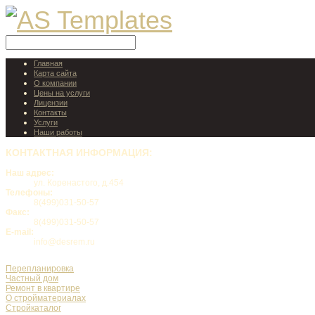
Главная
Карта сайта
О компании
Цены на услуги
Лицензии
Контакты
Услуги
Наши работы
КОНТАКТНАЯ
ИНФОРМАЦИЯ:
Наш адрес:
ул. Коренастого, д.454
Телефоны:
8(499)031-50-57
Факс:
8(499)031-50-57
E-mail:
info@desrem.ru
Перепланировка
Частный дом
Ремонт в квартире
О стройматериалах
Стройкаталог