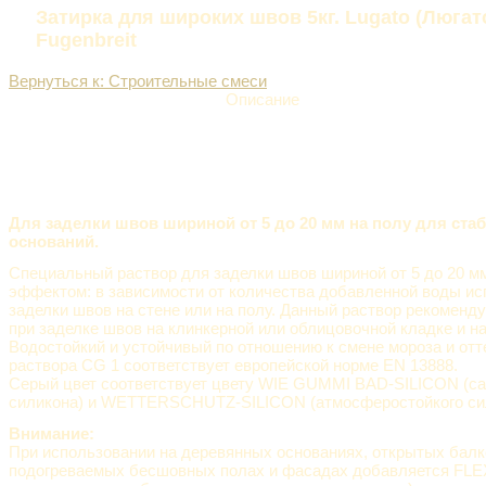
Затирка для широких швов 5кг. Lugato (Люгат
Fugenbreit
Вернуться к: Строительные смеси
Описание
Для заделки швов шириной от 5 до 20 мм на полу
для ста
оснований.
Специальный раствор для заделки швов шириной от 5 до 20 м
эффектом: в зависимости от количества добавленной воды ис
заделки швов на стене или на полу. Данный раствор рекоменд
при заделке швов на клинкерной или облицовочной кладке и на
Водостойкий и устойчивый по отношению к смене мороза и отт
раствора CG 1 соответствует европейской норме EN 13888.
Серый цвет соответствует цвету WIE GUMMI BAD-SILICON (са
силикона) и WETTERSCHUTZ-SILICON (атмосферостойкого сил
Внимание:
При использовании на деревянных основаниях, открытых балк
подогреваемых бесшовных полах и фасадах добавляется FL