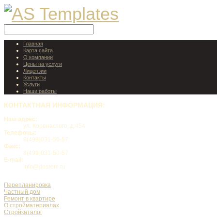
Главная
Карта сайта
О компании
Цены на услуги
Лицензии
Контакты
Услуги
Наши работы
КОНТАКТНАЯ
ИНФОРМАЦИЯ:
Наш адрес:
ул. Коренастого, д.454
Телефоны:
8(499)031-50-57
Факс:
8(499)031-50-57
E-mail:
info@desrem.ru
Перепланировка
Частный дом
Ремонт в квартире
О стройматериалах
Стройкаталог