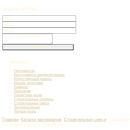
ЗАДАТЬ
ВОПРОС
КАТАЛОГ
Гипсокартон
Инструменты аккумуляторные
Искусственный камень
Краска, грунтовка
Ламинат
Линолеум
Паркетная доска
Строительные проекты
Строительные смеси
Теплоизоляция
Теплые полы
Главная
Каталог материалов
Строительные смеси
Затирка д
5кг. Lugato (Люгато) Fugenbreit