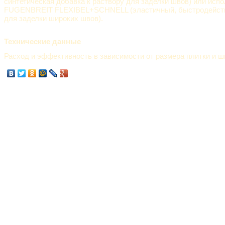
синтетическая добавка к раствору для заделки швов) или исп
FUGENBREIT FLEXIBEL+SCHNELL (эластичный, быстродейст
для заделки широких швов).
Технические данные
Расход и эффективность в зависимости от размера плитки и 