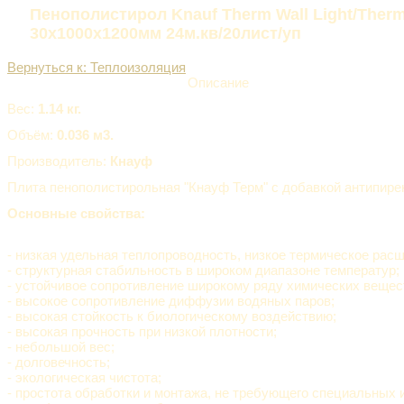
Пенополистирол Knauf Therm Wall Light/Ther
30х1000х1200мм 24м.кв/20лист/уп
Вернуться к: Теплоизоляция
Описание
Вес:
1.14 кг.
Объём:
0.036 м3.
Производитель:
Кнауф
Плита пенополистирольная "Кнауф Терм" c добавкой антипире
Основные свойства:
- низкая удельная теплопроводность, низкое термическое рас
- структурная стабильность в широком диапазоне температур;
- устойчивое сопротивление широкому ряду химических вещес
- высокое сопротивление диффузии водяных паров;
- высокая стойкость к биологическому воздействию;
- высокая прочность при низкой плотности;
- небольшой вес;
- долговечность;
- экологическая чистота;
- простота обработки и монтажа, не требующего специальных 