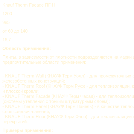
Knauf Therm Facade ПГ I I
1200
985
от 60 до 140
16,7
Область применения:
Плиты, в зависимости от плотности подразделяются на марки 
предпочтительные области применения:
- KNAUF Therm Wall (КНАУФ Терм Уолл) - для промежуточных 
железобетонных конструкций;
- KNAUF Therm Roof (КНАУФ Терм Руф) - для теплоизоляции, к
и плоской кровли;
- KNAUF Therm Facade (КНАУФ Терм Фасад) - для теплоизоля
(системы утепления с тонким штукатурным слоем);
- KNAUF Therm Panel (КНАУФ Терм Панель) - в качестве тепло
слоя сэндвич-панелей;
- KNAUF Therm Floor (КНАУФ Терм Флор) - для теплоизоляции 
перекрытий.
Примеры применения: