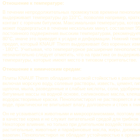
Отношение к температуре:
В течении непродолжительных промежутков времени пенополи
выдерживает температуры до 110°С, позволяя например, крат
контакт с горячим битумом. Максимальная температура, кото
может подвергаться в течении нескольких минут, составляет 9
постоянного подвержения высоким температурам, рекомендуе
80°С, иначе это приведет к усадке и деформации. Нижний тем
предел, который KNAUF Therm выдерживает без коренных изм
- 180°С. Учитывая, что температурное расширение пенополис
незначительно следует отметить, что на практике он выдержив
температуры, которые имеют место в типовом строительстве.
Отношение к химическим средам:
Плиты KNAUF Therm обладают высокой стойкостью к различн
включая морскую воду, солевые растворы, известь, цемент, гип
щелочи, мыла, разведенные и слабые кислоты, соли, удобрени
битумные массы на водной основе, силиконовые масла, клеящ
водорастворимые краски. Пенополистирол не растворяется и н
воде, практически не впитывает влагу, долговечен и стоек к гн
Он не усваивается животными и микроорганизмами, поэтому н
в качестве корма и не служит питательной средой для грибков 
Некоторое влияние, но только при длительном воздействии о
растительные, животные и парафиновые масла, жиры, дизельн
вазелин. Пенополистирол не обладает устойчивостью к органи