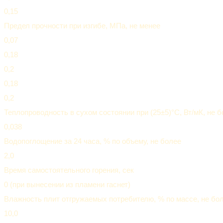
0,15
Предел прочности при изгибе, МПа, не менее
0,07
0,18
0,2
0,18
0,2
Теплопроводность в сухом состоянии при (25±5)°С, Вт/мК, не 
0,038
Водопоглощение за 24 часа, % по объему, не более
2,0
Время самостоятельного горения, сек
0 (при вынесении из пламени гаснет)
Влажность плит отгружаемых потребителю, % по массе, не бо
10,0