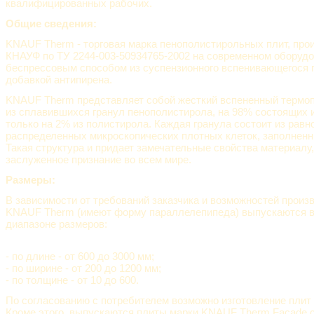
квалифицированных рабочих.
Общие сведения:
KNAUF Therm - торговая марка пенополистирольных плит, пр
КНАУФ по ТУ 2244-003-50934765-2002 на современном оборуд
беспрессовым способом из суспензионного вспенивающегося 
добавкой антипирена.
KNAUF Therm представляет собой жесткий вспененный термоп
из сплавившихся гранул пенополистирола, на 98% состоящих и
только на 2% из полистирола. Каждая гранула состоит из рав
распределенных микроскопических плотных клеток, заполненн
Такая структура и придает замечательные свойства материал
заслуженное признание во всем мире.
Размеры:
В зависимости от требований заказчика и возможностей произ
KNAUF Therm (имеют форму параллелепипеда) выпускаются 
диапазоне размеров:
- по длине - от 600 до 3000 мм;
- по ширине - от 200 до 1200 мм;
- по толщине - от 10 до 600.
По согласованию с потребителем возможно изготовление плит 
Кроме этого, выпускаются плиты марки KNAUF Therm Facade 