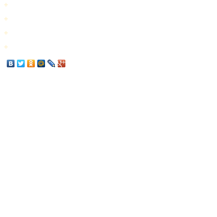
+
+
+
+