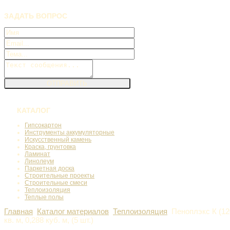
ЗАДАТЬ
ВОПРОС
КАТАЛОГ
Гипсокартон
Инструменты аккумуляторные
Искусственный камень
Краска, грунтовка
Ламинат
Линолеум
Паркетная доска
Строительные проекты
Строительные смеси
Теплоизоляция
Теплые полы
Главная
Каталог материалов
Теплоизоляция
Пеноплэкс К (12
кв. м, 0,288 куб. м, (5 шт.)