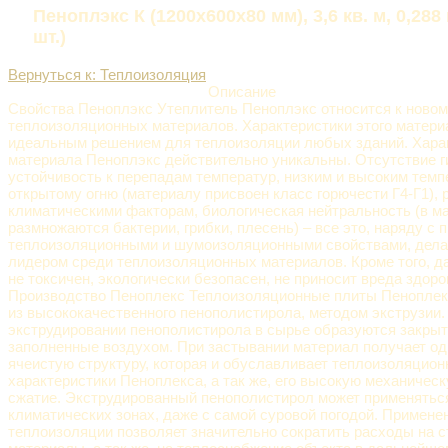
Пеноплэкс К (1200х600х80 мм), 3,6 кв. м, 0,288 к
шт.)
Вернуться к: Теплоизоляция
Описание
Свойства Пеноплэкс Утеплитель Пеноплэкс относится к ново
теплоизоляционных материалов. Характеристики этого матери
идеальным решением для теплоизоляции любых зданий. Хара
материала Пеноплэкс действительно уникальны. Отсутствие г
устойчивость к перепадам температур, низким и высоким темп
открытому огню (материалу присвоен класс горючести Г4-Г1),
климатическими факторам, биологическая нейтральность (в м
размножаются бактерии, грибки, плесень) – все это, наряду с
теплоизоляционными и шумоизоляционными свойствами, дела
лидером среди теплоизоляционных материалов. Кроме того, д
не токсичен, экологически безопасен, не приносит вреда здор
Производство Пеноплекс Теплоизоляционные плиты Пеноплек
из высококачественного пенополистирола, методом экструзии.
экструдировании пенополистирола в сырье образуются закрыт
заполненные воздухом. При застывании материал получает о
ячеистую структуру, которая и обуславливает теплоизоляцио
характеристики Пеноплекса, а так же, его высокую механичес
сжатие. Экструдированный пенополистирол может применяться
климатических зонах, даже с самой суровой погодой. Примене
теплоизоляции позволяет значительно сократить расходы на 