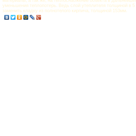
материалы, а так же, на теплоснабжение объекта в дальнейшем
уменьшения теплопотерь. Ведь слой утеплителя толщиной в 5
заменить кладку из полнотелого кирпича, толщиной 153мм.