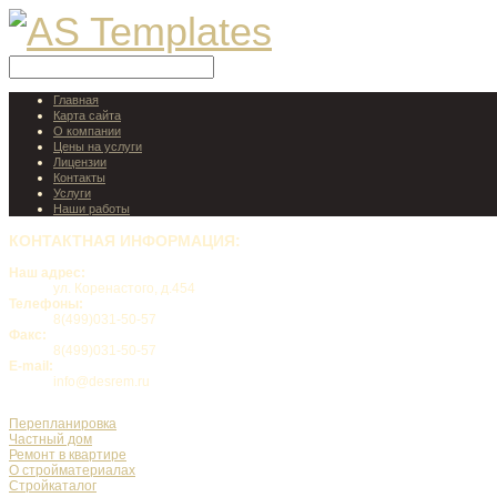
Главная
Карта сайта
О компании
Цены на услуги
Лицензии
Контакты
Услуги
Наши работы
КОНТАКТНАЯ
ИНФОРМАЦИЯ:
Наш адрес:
ул. Коренастого, д.454
Телефоны:
8(499)031-50-57
Факс:
8(499)031-50-57
E-mail:
info@desrem.ru
Перепланировка
Частный дом
Ремонт в квартире
О стройматериалах
Стройкаталог