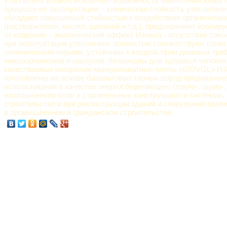
утеплителя Изовол исключает возможность накопления влаги в
процессе ее эксплуатации; - химическая стойкость утеплител
обладают повышенной стойкостью к воздействию органически
(растворителей, кислот, щелочей и т.д.), предохраняют изоли
от коррозии; - экологический эффект Изовол - отсутствие ток
при эксплуатации утеплителя, полностью соответствуют санит
гигиеническим нормам, устойчивы к воздействию домовых гриб
микроорганизмов и грызунов, безвредны для здоровья человек
качественные негорючие минераловатные плиты «IZOVOL» 
изготовлены на основе базальтовых горных пород предназнач
использования в качестве энергосберегающего (тепло-, шумо-,
изоляционного слоя в строительных конструкциях и системах,
строительстве и при реконструкции зданий и сооружений разл
в промышленном и гражданском строительстве.