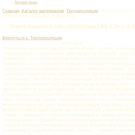
Теплые полы
Главная
Каталог материалов
Теплоизоляция
Плита Изовол К
(1200x1000х140) 1,2м2, 0,186м3 (1)
Плита Изовол К-100 (1200x1000х140) 1,2м2, 0,1
Вернуться к: Теплоизоляция
Описание
Утеплитель на основе минераловаты Изовол (Izovol), использу
теплоизоляции строительных конструкций (утепления стен, т
перегородок, утепления перекрытий и теплоизоляции кровель)
применение этого утеплителя возможно благодаря его уникаль
высокие теплоизолирующие свойства утеплителя Изовол - Izo
требуемое сопротивление теплопередаче при возможно мини
конструкции; - высокая звукоизолирующая способность утепли
izovol являются наилучшей преградой на пути звуковых волн,
препятствуют их распространению, что способствует комфор
в помещении и благоприятно сказывается на самочувствии лю
огнестойкость при пожаре утеплители изовол полностью сохра
механические свойства и огнепреграждающую способность; - у
механическим воздействиям при эксплуатации утеплителей И
усадки и сохраняют стабильность размеров в течение длитель
эксплуатации; - гидрофобность негигроскопичные базальтовые
успешно противостоят разрушительному воздействию влаги п
специальных гидрофобизирующих добавок; - высокая паропр