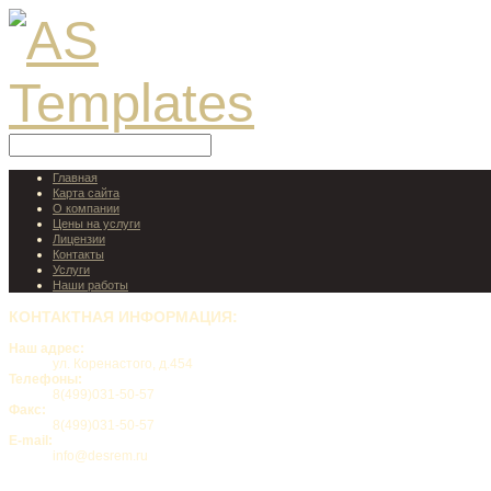
Главная
Карта сайта
О компании
Цены на услуги
Лицензии
Контакты
Услуги
Наши работы
КОНТАКТНАЯ
ИНФОРМАЦИЯ:
Наш адрес:
ул. Коренастого, д.454
Телефоны:
8(499)031-50-57
Факс:
8(499)031-50-57
E-mail:
info@desrem.ru