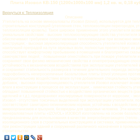
Плита Изовол КВ-150 (1200x1000х100 мм) 1,2 кв. м, 0,18 куб
Вернуться к: Теплоизоляция
Описание
Утеплитель на основе минераловаты Изовол (Izovol), используется для те
строительных конструкций (утепления стен, теплоизоляции перегородок, у
теплоизоляции кровель). Такое широкое применение этого утеплителя возм
уникальным свойствам: - высокие теплоизолирующие свойства утеплителя Из
обеспечивают требуемое сопротивление теплопередаче при возможно ми
конструкции; - высокая звукоизолирующая способность утеплителей изовол 
наилучшей преградой на пути звуковых волн, полностью препятствуют их р
способствует комфортному пребыванию в помещении и благоприятно сказы
самочувствии людей; - повышенная огнестойкость при пожаре утеплители 
сохраняют свои физико-механические свойства и огнепреграждающую спосо
устойчивость к механическим воздействиям при эксплуатации утеплителей 
и сохраняют стабильность размеров в течение длительного периода эксплуа
гидрофобность негигроскопичные базальтовые плиты Izovol успешно проти
разрушительному воздействию влаги путем добавления специальных гид
добавок; - высокая паропроницаемость утеплителя Изовол исключает возм
влаги в конструкции в процессе ее эксплуатации; - химическая стойкость у
обладают повышенной стойкостью к воздействию органических веществ (рас
щелочей и т.д.), предохраняют изолируемые поверхности от коррозии; - эк
Изовол - отсутствие токсичных выделений при эксплуатации утеплителя, п
соответствуют санитарно-гигиеническим нормам, устойчивы к воздействию 
микроорганизмов и грызунов, безвредны для здоровья человека. Эти качес
минераловатные плиты «IZOVOL» ИЗОВОЛ изготовлены на основе базальто
предназначены для использования в качестве энергосберегающего (тепло-,
изоляционного слоя в строительных конструкциях и системах, применяемых
при реконструкции зданий и сооружений различного назначения в промыш
строительстве.