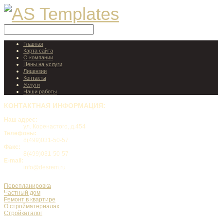
Главная
Карта сайта
О компании
Цены на услуги
Лицензии
Контакты
Услуги
Наши работы
КОНТАКТНАЯ
ИНФОРМАЦИЯ:
Наш адрес:
ул. Коренастого, д.454
Телефоны:
8(499)031-50-57
Факс:
8(499)031-50-57
E-mail:
info@desrem.ru
Перепланировка
Частный дом
Ремонт в квартире
О стройматериалах
Стройкаталог