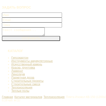
ЗАДАТЬ
ВОПРОС
КАТАЛОГ
Гипсокартон
Инструменты аккумуляторные
Искусственный камень
Краска, грунтовка
Ламинат
Линолеум
Паркетная доска
Строительные проекты
Строительные смеси
Теплоизоляция
Теплые полы
Главная
Каталог материалов
Теплоизоляция
Плита Изовол КВ-150 (1200x10
0,18 куб. м (1)