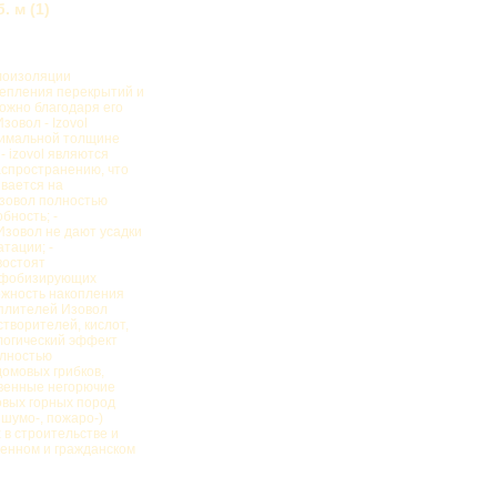
. м (1)
плоизоляции
тепления перекрытий и
ожно благодаря его
овол - Izovol
нимальной толщине
- izovol являются
аспространению, что
вается на
изовол полностью
бность; -
Изовол не дают усадки
тации; -
востоят
рофобизирующих
ожность накопления
теплителей Изовол
творителей, кислот,
ологический эффект
олностью
домовых грибков,
твенные негорючие
вых горных пород
 шумо-, пожаро-)
 в строительстве и
ленном и гражданском