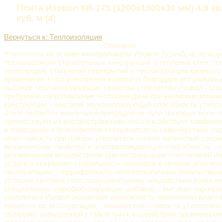
Плита Изовол КВ-175 (1200x1000х30 мм) 4,8 кв.
куб. м (4)
Вернуться к: Теплоизоляция
Описание
Утеплитель на основе минераловаты Изовол (Izovol), использу
теплоизоляции строительных конструкций (утепления стен, т
перегородок, утепления перекрытий и теплоизоляции кровель)
применение этого утеплителя возможно благодаря его уникаль
высокие теплоизолирующие свойства утеплителя Изовол - Izo
требуемое сопротивление теплопередаче при возможно мини
конструкции; - высокая звукоизолирующая способность утепли
izovol являются наилучшей преградой на пути звуковых волн,
препятствуют их распространению, что способствует комфор
в помещении и благоприятно сказывается на самочувствии лю
огнестойкость при пожаре утеплители изовол полностью сохра
механические свойства и огнепреграждающую способность; - у
механическим воздействиям при эксплуатации утеплителей И
усадки и сохраняют стабильность размеров в течение длитель
эксплуатации; - гидрофобность негигроскопичные базальтовые
успешно противостоят разрушительному воздействию влаги п
специальных гидрофобизирующих добавок; - высокая паропр
утеплителя Изовол исключает возможность накопления влаги в
процессе ее эксплуатации; - химическая стойкость утеплител
обладают повышенной стойкостью к воздействию органически