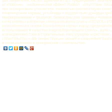
(растворителей, кислот, щелочей и т.д.), предохраняют изоли
от коррозии; - экологический эффект Изовол - отсутствие ток
при эксплуатации утеплителя, полностью соответствуют санит
гигиеническим нормам, устойчивы к воздействию домовых гриб
микроорганизмов и грызунов, безвредны для здоровья человек
качественные негорючие минераловатные плиты «IZOVOL» 
изготовлены на основе базальтовых горных пород предназнач
использования в качестве энергосберегающего (тепло-, шумо-,
изоляционного слоя в строительных конструкциях и системах,
строительстве и при реконструкции зданий и сооружений разл
в промышленном и гражданском строительстве.