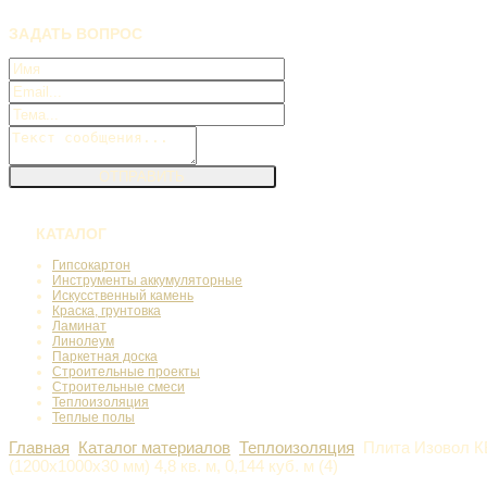
ЗАДАТЬ
ВОПРОС
КАТАЛОГ
Гипсокартон
Инструменты аккумуляторные
Искусственный камень
Краска, грунтовка
Ламинат
Линолеум
Паркетная доска
Строительные проекты
Строительные смеси
Теплоизоляция
Теплые полы
Главная
Каталог материалов
Теплоизоляция
Плита Изовол К
(1200x1000х30 мм) 4,8 кв. м, 0,144 куб. м (4)