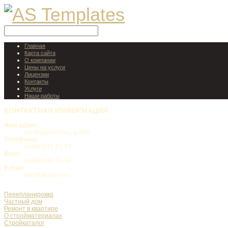
Главная
Карта сайта
О компании
Цены на услуги
Лицензии
Контакты
Услуги
Наши работы
КОНТАКТНАЯ
ИНФОРМАЦИЯ:
Наш адрес:
ул. Коренастого, д.454
Телефоны:
8(499)031-50-57
Факс:
8(499)031-50-57
E-mail:
info@desrem.ru
Перепланировка
Частный дом
Ремонт в квартире
О стройматериалах
Стройкаталог