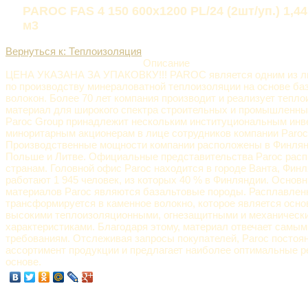
PAROC FAS 4 150 600х1200 PL/24 (2шт/уп.) 1,44
м3
Вернуться к: Теплоизоляция
Описание
ЦЕНА УКАЗАНА ЗА УПАКОВКУ!!! PAROC является одним из ли
по производству минераловатной теплоизоляции на основе ба
волокон. Более 70 лет компания производит и реализует тепл
материал для широкого спектра строительных и промышленны
Paroc Group принадлежит нескольким институциональным инв
миноритарным акционерам в лице сотрудников компании Paroc
Производственные мощности компании расположены в Финлян
Польше и Литве. Официальные представительства Paroc расп
странам. Головной офис Paroc находится в городе Ванта, Фин
работают 1 945 человек, из которых 40 % в Финляндии. Осно
материалов Paroc являются базальтовые породы. Расплавлен
трансформируется в каменное волокно, которое является осно
высокими теплоизоляционными, огнезащитными и механическ
характеристиками. Благодаря этому, материал отвечает самы
требованиям. Отслеживая запросы покупателей, Paroc постоя
ассортимент продукции и предлагает наиболее оптимальные р
основе.