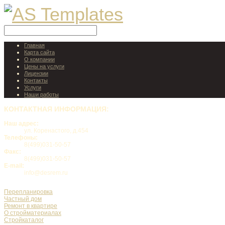
Главная
Карта сайта
О компании
Цены на услуги
Лицензии
Контакты
Услуги
Наши работы
КОНТАКТНАЯ
ИНФОРМАЦИЯ:
Наш адрес:
ул. Коренастого, д.454
Телефоны:
8(499)031-50-57
Факс:
8(499)031-50-57
E-mail:
info@desrem.ru
Перепланировка
Частный дом
Ремонт в квартире
О стройматериалах
Стройкаталог