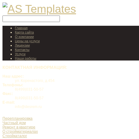
Главная
Карта сайта
О компании
Цены на услуги
Лицензии
Контакты
Услуги
Наши работы
КОНТАКТНАЯ
ИНФОРМАЦИЯ:
Наш адрес:
ул. Коренастого, д.454
Телефоны:
8(499)031-50-57
Факс:
8(499)031-50-57
E-mail:
info@desrem.ru
Перепланировка
Частный дом
Ремонт в квартире
О стройматериалах
Стройкаталог