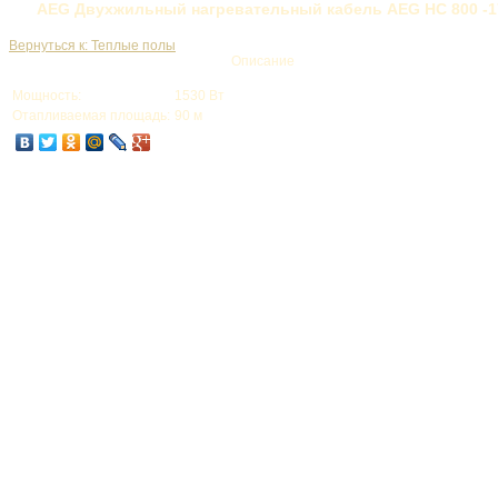
AEG Двухжильный нагревательный кабель AEG HC 800 -1
Вернуться к: Теплые полы
Описание
Мощность:
1530 Вт
Отапливаемая площадь:
90 м