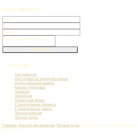
ЗАДАТЬ
ВОПРОС
КАТАЛОГ
Гипсокартон
Инструменты аккумуляторные
Искусственный камень
Краска, грунтовка
Ламинат
Линолеум
Паркетная доска
Строительные проекты
Строительные смеси
Теплоизоляция
Теплые полы
Главная
Каталог материалов
Теплые полы
AEG Двухжильный нагреватель
800 -17-L90