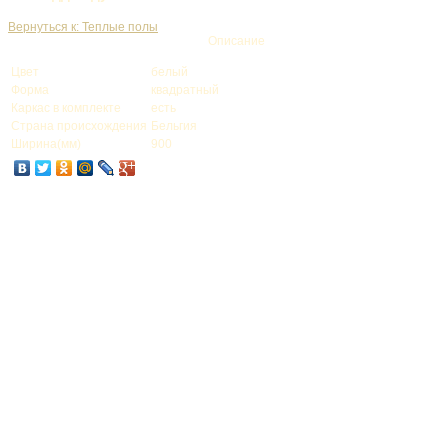
Вернуться к: Теплые полы
Описание
Цвет
белый
Форма
квадратный
Каркас в комплекте
есть
Страна происхождения
Бельгия
Ширина(мм)
900