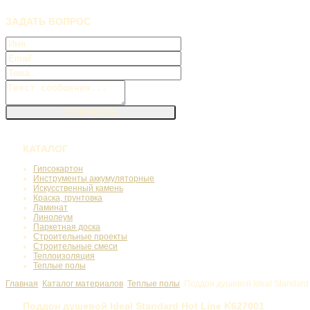
ЗАДАТЬ
ВОПРОС
КАТАЛОГ
Гипсокартон
Инструменты аккумуляторные
Искусственный камень
Краска, грунтовка
Ламинат
Линолеум
Паркетная доска
Строительные проекты
Строительные смеси
Теплоизоляция
Теплые полы
Главная
Каталог материалов
Теплые полы
Поддон душевой Ideal Standard
Поддон душевой Ideal Standard Hot Line K627001