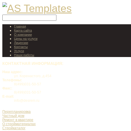
Главная
Карта сайта
О компании
Цены на услуги
Лицензии
Контакты
Услуги
Наши работы
КОНТАКТНАЯ
ИНФОРМАЦИЯ:
Наш адрес:
ул. Коренастого, д.454
Телефоны:
8(499)031-50-57
Факс:
8(499)031-50-57
E-mail:
info@desrem.ru
Перепланировка
Частный дом
Ремонт в квартире
О стройматериалах
Стройкаталог