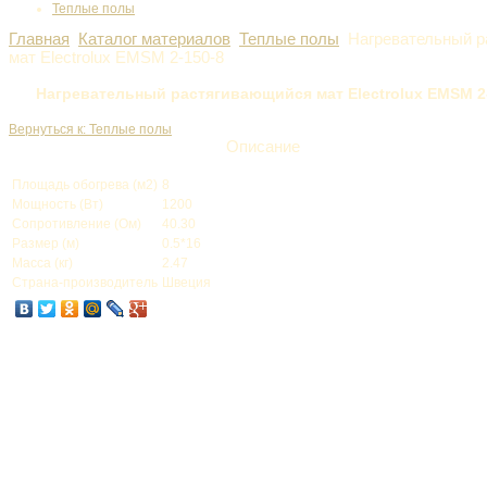
Теплые полы
Главная
Каталог материалов
Теплые полы
Нагревательный 
мат Electrolux EMSM 2-150-8
Нагревательный растягивающийся мат Electrolux EMSM 2
Вернуться к: Теплые полы
Описание
Площадь обогрева (м2)
8
Мощность (Вт)
1200
Сопротивление (Ом)
40.30
Размер (м)
0.5*16
Масса (кг)
2.47
Страна-производитель
Швеция