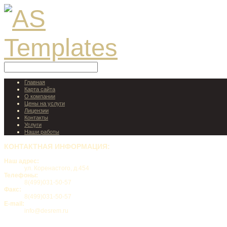
Главная
Карта сайта
О компании
Цены на услуги
Лицензии
Контакты
Услуги
Наши работы
КОНТАКТНАЯ
ИНФОРМАЦИЯ:
Наш адрес:
ул. Коренастого, д.454
Телефоны:
8(499)031-50-57
Факс:
8(499)031-50-57
E-mail:
info@desrem.ru