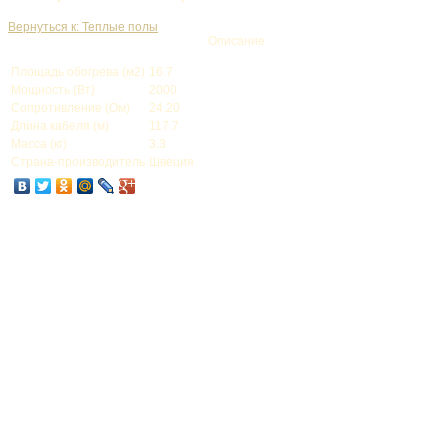
Вернуться к: Теплые полы
Описание
Площадь обогрева (м2)
16.7
Мощность (Вт)
2000
Сопротивление (Ом)
24.20
Длина кабеля (м)
117.7
Масса (кг)
3.3
Страна-производитель
Швеция