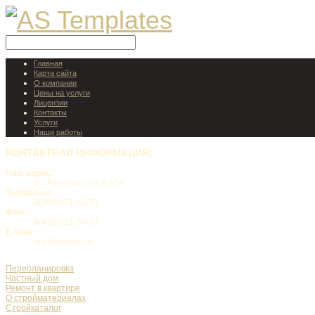
Главная
Карта сайта
О компании
Цены на услуги
Лицензии
Контакты
Услуги
Наши работы
КОНТАКТНАЯ
ИНФОРМАЦИЯ:
Наш адрес:
ул. Коренастого, д.454
Телефоны:
8(499)031-50-57
Факс:
8(499)031-50-57
E-mail:
info@desrem.ru
Перепланировка
Частный дом
Ремонт в квартире
О стройматериалах
Стройкаталог