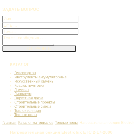
ЗАДАТЬ
ВОПРОС
КАТАЛОГ
Гипсокартон
Инструменты аккумуляторные
Искусственный камень
Краска, грунтовка
Ламинат
Линолеум
Паркетная доска
Строительные проекты
Строительные смеси
Теплоизоляция
Теплые полы
Главная
Каталог материалов
Теплые полы
Нагревательная секция Electro
Нагревательная секция Electrolux ETC 2-17-2000