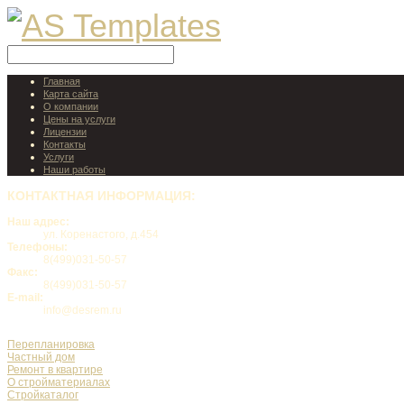
Главная
Карта сайта
О компании
Цены на услуги
Лицензии
Контакты
Услуги
Наши работы
КОНТАКТНАЯ
ИНФОРМАЦИЯ:
Наш адрес:
ул. Коренастого, д.454
Телефоны:
8(499)031-50-57
Факс:
8(499)031-50-57
E-mail:
info@desrem.ru
Перепланировка
Частный дом
Ремонт в квартире
О стройматериалах
Стройкаталог